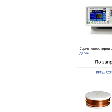
Серия генераторов 
произвольной форм
Далее
стандартных функций
По зап
AFG1000
RFTex RCP