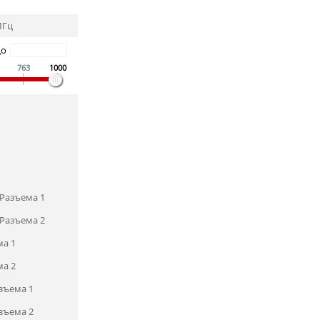
МГц
До
763
1000
Разъема 1
Разъема 2
ма 1
ма 2
зъема 1
зъема 2