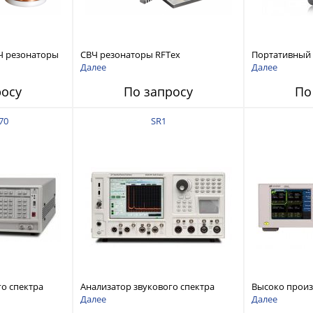
Ч резонаторы
СВЧ резонаторы RFTex
Портативный
RCR1700 для тонких листов
анализатор ц
Далее
Далее
ZNH с диапазо
росу
По запросу
По
до 26,5 ГГц
70
SR1
го спектра
Анализатор звукового спектра
Высоко прои
stems FFT
Stanford Research Systems SR1
аудиоанализа
Далее
Далее