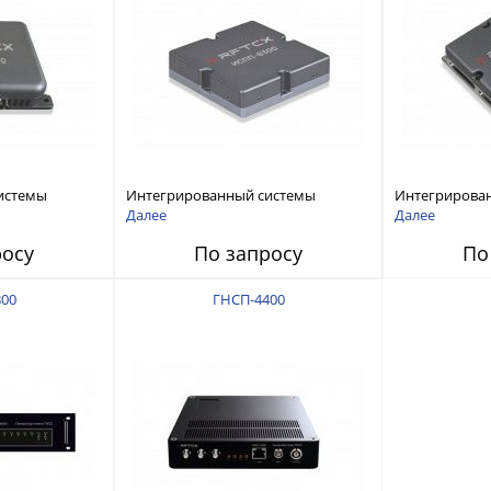
истемы
Интегрированный системы
Интегрирова
ех RFТех
защиты от ГНСС-помех RFТех
защиты от ГН
Далее
Далее
ИСПП 8300
ИСПП 8200
росу
По запросу
По
00
ГНСП-4400