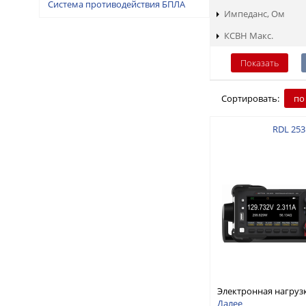
Система противодействия БПЛА
Импеданс, Ом
КСВН Макс.
Сортировать:
по
RDL 253
Электронная нагруз
постоянного тока, о
Далее