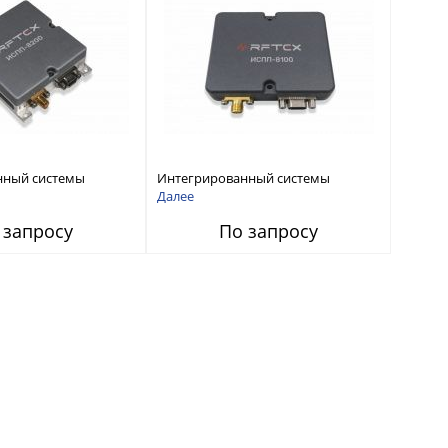
нный системы
Интегрированный системы
СС-помех RFТех
защиты от ГНСС-помех RFТех
Далее
ИСПП 8100
 запросу
По запросу