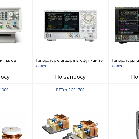
сигналов
Генератор стандартных функций и
Генераторы с
ы и
сигналов произвольной формы
произвольной
Далее
Далее
 Tektronix
Rigol серии DG800 Pro, до 50 МГц
DG6000 до 500
росу
По запросу
По
1000
RFTex RCR1700