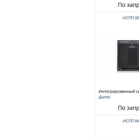
По зап
ИСПП 8
Интегрированный с
защиты от ГНСС-пом
Далее
ИСПП 8800
По зап
ИСПП 8