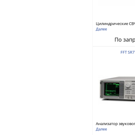
Цилиндрические СВ
RFTex RCP1000
Далее
По зап
FFT SR7
Анализатор звуково
Stanford Research Sy
Далее
SR770