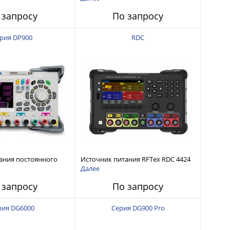
интерфейсами USB-device, USB-
 запросу
По запросу
host, LAN и Web control
рия DP900
RDC
ания постоянного
Источник питания RFTex RDC 4424
тью до 210 Вт
4 канала, 32 В/3.2 А
Далее
 запросу
По запросу
рия DG6000
Серия DG900 Pro