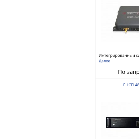
Интегрированный с
защиты от ГНСС-пом
Далее
ИСПП 8400
По зап
ГНСП-48