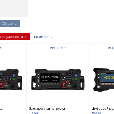
 популярности
по имени
15
RDL 25312
RFT
ка
Электронная нагрузка
Цифровой му
дноканальная,
постоянного тока, одноканальная,
разрядностью
Далее
Далее