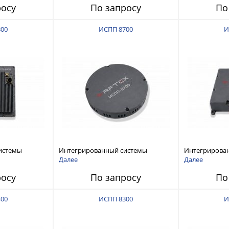
росу
По запросу
По
800
ИСПП 8700
И
истемы
Интегрированный системы
Интегрирова
ех RFТех
защиты от ГНСС-помех RFТех
защиты от ГН
Далее
Далее
ИСПП 8700
ИСПП 8600
росу
По запросу
По
400
ИСПП 8300
И