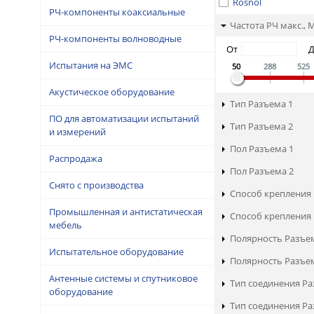
Rosnol
РЧ-компоненты коаксиальные
Частота РЧ макс., 
РЧ-компоненты волноводные
От
Испытания на ЭМС
50
288
525
Акустическое оборудование
Тип Разъема 1
ПО для автоматизации испытаний
Тип Разъема 2
и измерений
Пол Разъема 1
Распродажа
Пол Разъема 2
Снято с производства
Способ крепления 
Промышленная и антистатическая
Способ крепления 
мебель
Полярность Разъе
Испытательное оборудование
Полярность Разъе
Антенные системы и спутниковое
Тип соединения Ра
оборудование
Тип соединения Ра