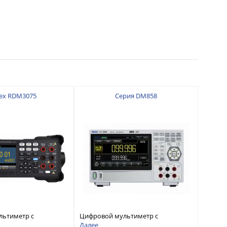
ex RDM3075
Серия DM858
льтиметр с
Цифровой мультиметр с
 7 ½
разрядностью 5½ и
Далее