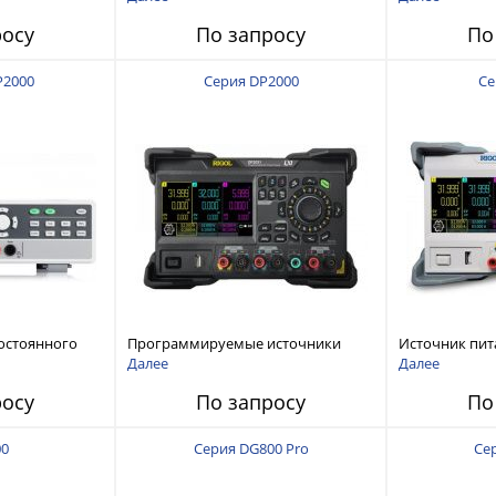
120 В, 60 А, 300 Вт
росу
По запросу
По
P2000
Серия DP2000
Се
остоянного
Программируемые источники
Источник пит
питания постоянного тока с
тока с мощнос
Далее
Далее
мощностью 222 Вт, 3 канала
росу
По запросу
По
00
Серия DG800 Pro
Се