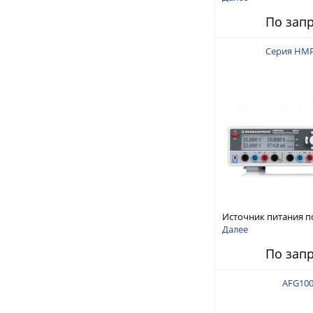
150 В, 30 А, 300 Вт
По зап
Серия HM
Источник питания п
тока
Далее
По зап
AFG10