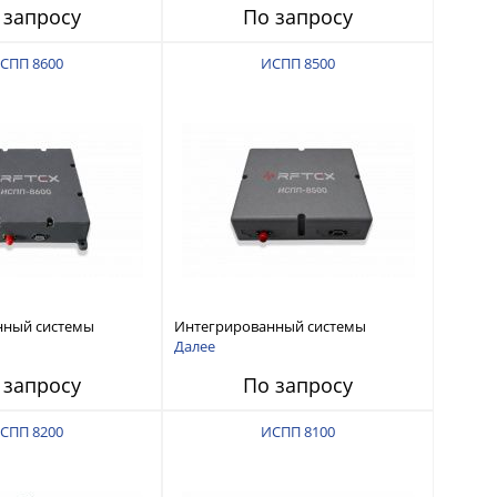
 запросу
По запросу
СПП 8600
ИСПП 8500
нный системы
Интегрированный системы
СС-помех RFТех
защиты от ГНСС-помех RFТех
Далее
ИСПП 8500
 запросу
По запросу
СПП 8200
ИСПП 8100