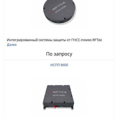
Интегрированный системы защиты от ГНСС-помех RFТех
ИСПП 8700
Далее
По запросу
ИСПП 8600