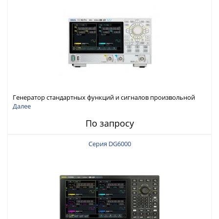
Генератор стандартных функций и сигналов произвольной
формы Rigol серии DG800 Pro, до 50 МГц
Далее
По запросу
Серия DG6000