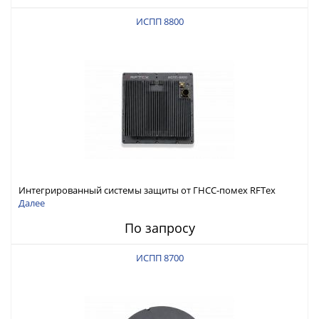
ИСПП 8800
Интегрированный системы защиты от ГНСС-помех RFТех
ИСПП 8800
Далее
По запросу
ИСПП 8700