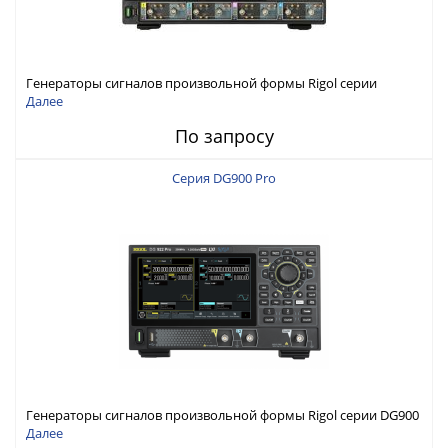
Генераторы сигналов произвольной формы Rigol серии
DG6000 до 500 МГц или до 1 ГГц
Далее
По запросу
Серия DG900 Pro
Генераторы сигналов произвольной формы Rigol серии DG900
Pro с максимальной частотой 200 МГц
Далее