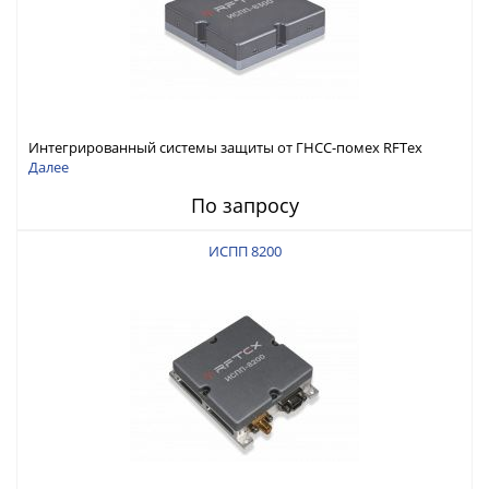
Интегрированный системы защиты от ГНСС-помех RFТех
ИСПП 8300
Далее
По запросу
ИСПП 8200