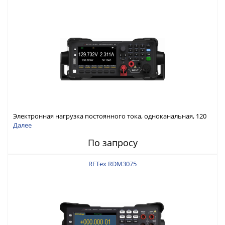
Электронная нагрузка постоянного тока, одноканальная, 120
В, 60 А, 300 Вт
Далее
По запросу
RFTex RDM3075