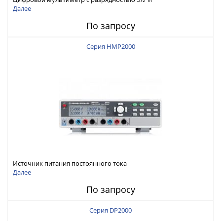
интерфейсами USB-device, USB-host, LAN и Web control
Далее
По запросу
Серия HMP2000
Источник питания постоянного тока
Далее
По запросу
Серия DP2000