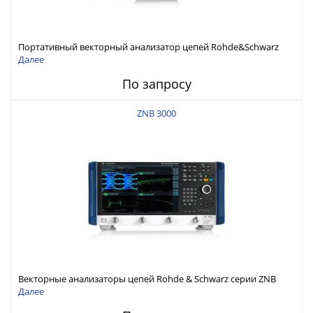
Портативный векторный анализатор цепей Rohde&Schwarz
ZNH с диапазоном частот от 30 кГц до 26,5 ГГц
Далее
По запросу
ZNB 3000
Векторные анализаторы цепей Rohde & Schwarz серии ZNB
3000 с диапазоном частот от 9 кГц до 54 ГГц
Далее