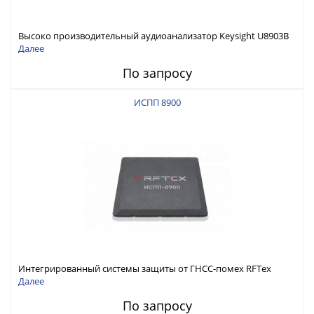
Высоко производительный аудиоанализатор Keysight U8903B
Далее
По запросу
ИСПП 8900
Интегрированный системы защиты от ГНСС-помех RFТех
ИСПП 8900
Далее
По запросу