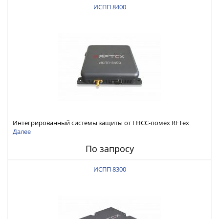
ИСПП 8400
Интегрированный системы защиты от ГНСС-помех RFТех
ИСПП 8400
Далее
По запросу
ИСПП 8300