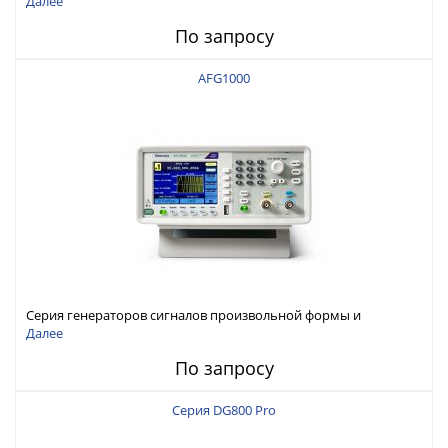
Далее
По запросу
AFG1000
Серия генераторов сигналов произвольной формы и
стандартных функций Tektronix AFG1000
Далее
По запросу
Серия DG800 Pro