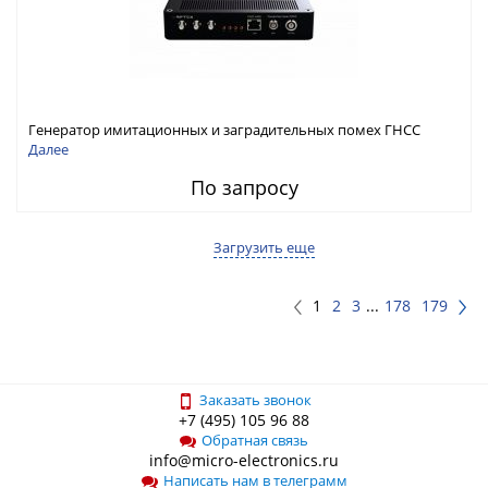
Генератор имитационных и заградительных помех ГНСС
RFТех ГНСП-4400
Далее
По запросу
Загрузить еще
1
2
3
...
178
179
Заказать звонок
+7 (495) 105 96 88
Обратная связь
info@micro-electronics.ru
Написать нам в телеграмм