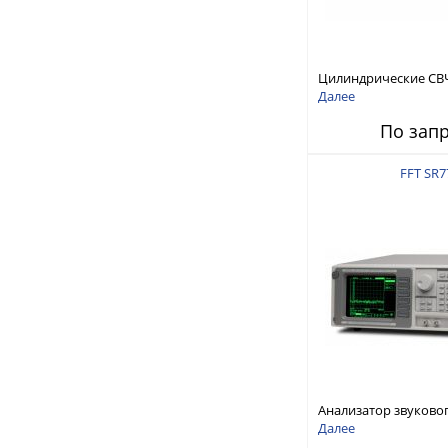
Цилиндрические СВ
RFTex RCP1000
Далее
По зап
FFT SR7
Анализатор звуково
Stanford Research Sy
Далее
SR770