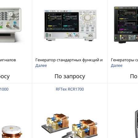
сигналов
Генератор стандартных функций и
Генераторы с
ы и
сигналов произвольной формы
произвольной
Далее
Далее
 Tektronix
Rigol серии DG800 Pro, до 50 МГц
DG6000 до 500
росу
По запросу
По
1000
RFTex RCR1700