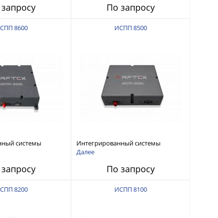
 запросу
По запросу
СПП 8600
ИСПП 8500
нный системы
Интегрированный системы
СС-помех RFТех
защиты от ГНСС-помех RFТех
Далее
ИСПП 8500
 запросу
По запросу
СПП 8200
ИСПП 8100