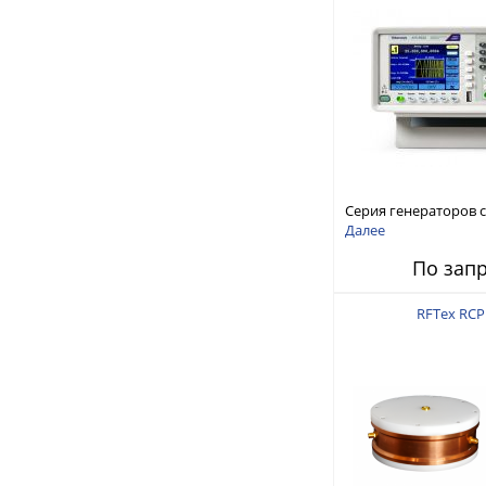
Серия генераторов 
произвольной форм
Далее
стандартных функций
По зап
AFG1000
RFTex RCP