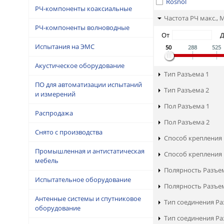
Rosnol
РЧ-компоненты коаксиальные
Частота РЧ макс., 
РЧ-компоненты волноводные
От
Испытания на ЭМС
50
288
525
Акустическое оборудование
Тип Разъема 1
ПО для автоматизации испытаний
Тип Разъема 2
и измерений
Пол Разъема 1
Распродажа
Пол Разъема 2
Снято с производства
Способ крепления 
Промышленная и антистатическая
Способ крепления 
мебель
Полярность Разъе
Испытательное оборудование
Полярность Разъе
Антенные системы и спутниковое
Тип соединения Ра
оборудование
Тип соединения Ра