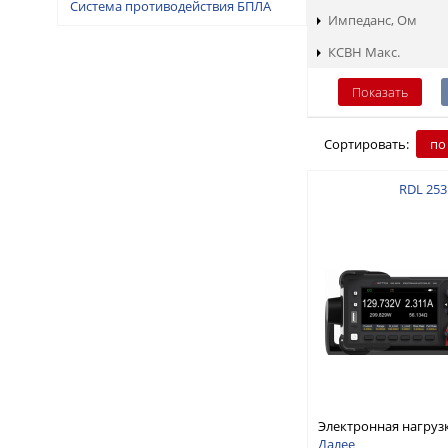
Система противодействия БПЛА
Импеданс, Ом
КСВН Макс.
Сортировать:
по
RDL 253
Электронная нагруз
постоянного тока, о
Далее