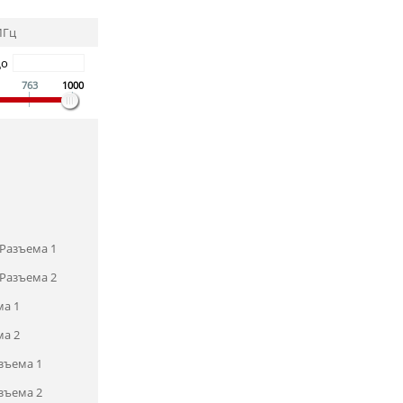
МГц
До
763
1000
Разъема 1
Разъема 2
ма 1
ма 2
зъема 1
зъема 2