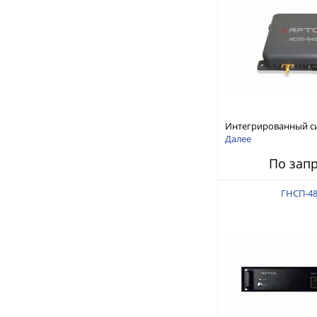
Интегрированный с
защиты от ГНСС-пом
Далее
ИСПП 8400
По зап
ГНСП-48