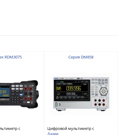
ex RDM3075
Серия DM858
льтиметр с
Цифровой мультиметр с
 7 ½
разрядностью 5½ и
Далее