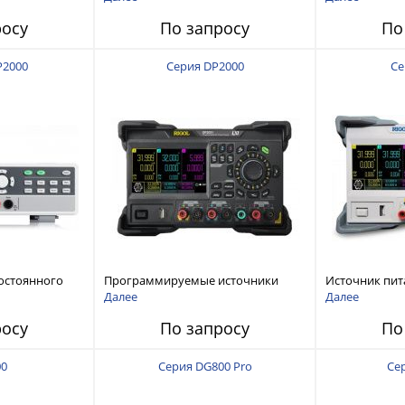
120 В, 60 А, 300 Вт
росу
По запросу
По
P2000
Серия DP2000
Се
остоянного
Программируемые источники
Источник пит
питания постоянного тока с
тока с мощнос
Далее
Далее
мощностью 222 Вт, 3 канала
росу
По запросу
По
00
Серия DG800 Pro
Се