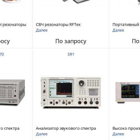
Ч резонаторы
СВЧ резонаторы RFTex
Портативный
RCR1700 для тонких листов
анализатор ц
Далее
Далее
ZNH с диапазо
росу
По запросу
По
до 26,5 ГГц
70
SR1
го спектра
Анализатор звукового спектра
Высоко прои
stems FFT
Stanford Research Systems SR1
аудиоанализа
Далее
Далее