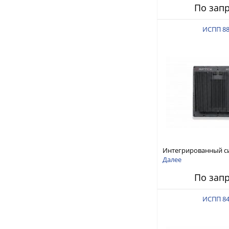
По зап
ИСПП 8
Интегрированный с
защиты от ГНСС-пом
Далее
ИСПП 8800
По зап
ИСПП 8