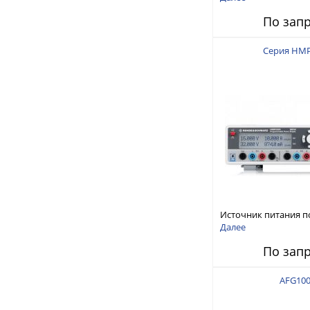
150 В, 30 А, 300 Вт
По зап
Серия HM
Источник питания п
тока
Далее
По зап
AFG10