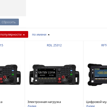
 популярности
по имени
15
RDL 25312
RFT
ка
Электронная нагрузка
Цифровой му
дноканальная,
постоянного тока, одноканальная,
разрядностью
Далее
Далее