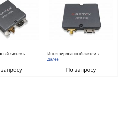
нный системы
Интегрированный системы
СС-помех RFТех
защиты от ГНСС-помех RFТех
Далее
ИСПП 8100
 запросу
По запросу