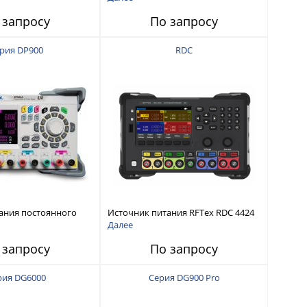
интерфейсами USB-device, USB-
 запросу
По запросу
host, LAN и Web control
рия DP900
RDC
ания постоянного
Источник питания RFTex RDC 4424
тью до 210 Вт
4 канала, 32 В/3.2 А
Далее
 запросу
По запросу
рия DG6000
Серия DG900 Pro