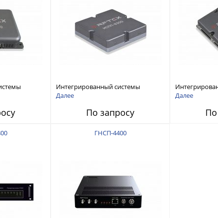
истемы
Интегрированный системы
Интегрирова
ех RFТех
защиты от ГНСС-помех RFТех
защиты от ГН
Далее
Далее
ИСПП 8300
ИСПП 8200
росу
По запросу
По
00
ГНСП-4400