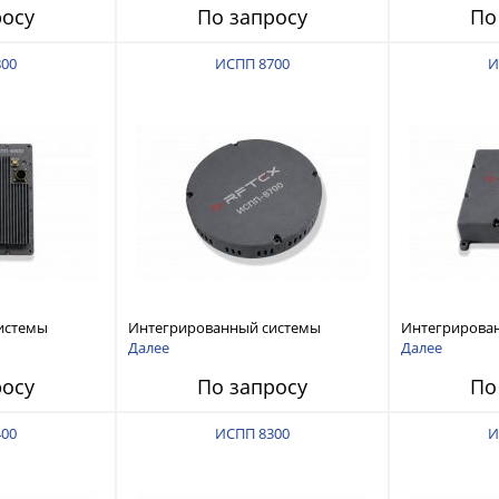
росу
По запросу
По
800
ИСПП 8700
И
истемы
Интегрированный системы
Интегрирова
ех RFТех
защиты от ГНСС-помех RFТех
защиты от ГН
Далее
Далее
ИСПП 8700
ИСПП 8600
росу
По запросу
По
400
ИСПП 8300
И