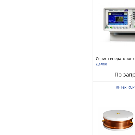
Серия генераторов 
произвольной форм
Далее
стандартных функций
По зап
AFG1000
RFTex RCP