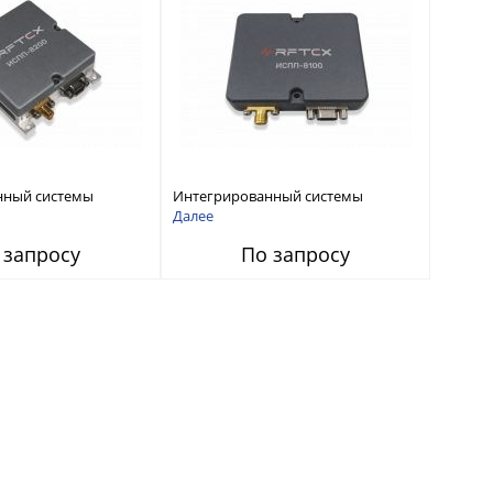
нный системы
Интегрированный системы
СС-помех RFТех
защиты от ГНСС-помех RFТех
Далее
ИСПП 8100
 запросу
По запросу