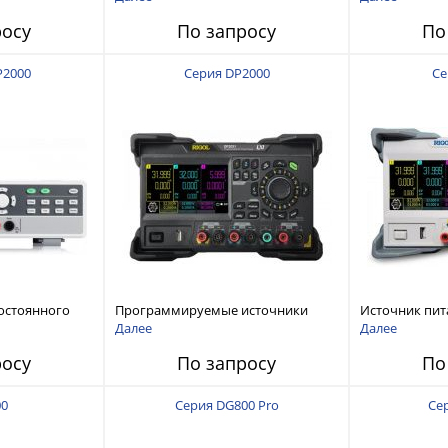
120 В, 60 А, 300 Вт
росу
По запросу
По
P2000
Серия DP2000
Се
остоянного
Программируемые источники
Источник пит
питания постоянного тока с
тока с мощнос
Далее
Далее
мощностью 222 Вт, 3 канала
росу
По запросу
По
00
Серия DG800 Pro
Се