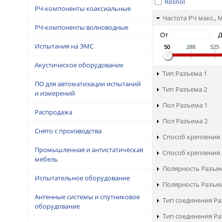
Rosnol
РЧ-компоненты коаксиальные
Частота РЧ макс., 
РЧ-компоненты волноводные
От
Испытания на ЭМС
50
288
525
Акустическое оборудование
Тип Разъема 1
ПО для автоматизации испытаний
Тип Разъема 2
и измерений
Пол Разъема 1
Распродажа
Пол Разъема 2
Снято с производства
Способ крепления 
Промышленная и антистатическая
Способ крепления 
мебель
Полярность Разъе
Испытательное оборудование
Полярность Разъе
Антенные системы и спутниковое
Тип соединения Ра
оборудование
Тип соединения Ра