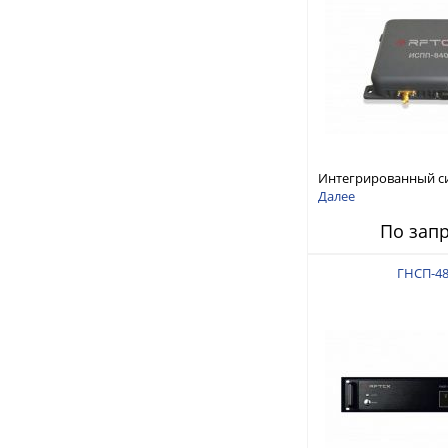
Интегрированный с
защиты от ГНСС-пом
Далее
ИСПП 8400
По зап
ГНСП-48