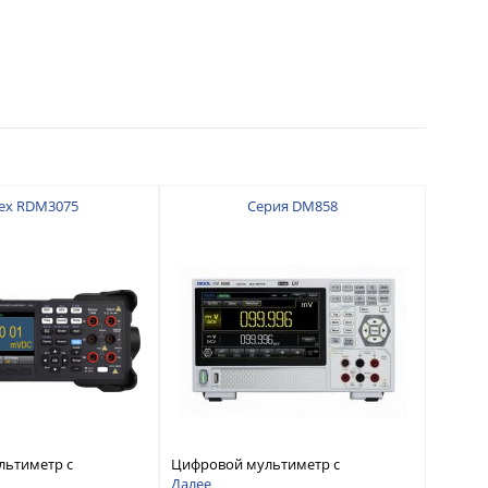
ex RDM3075
Серия DM858
льтиметр с
Цифровой мультиметр с
 7 ½
разрядностью 5½ и
Далее