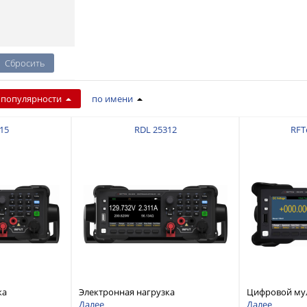
 популярности
по имени
15
RDL 25312
RFT
ка
Электронная нагрузка
Цифровой му
дноканальная,
постоянного тока, одноканальная,
разрядностью
Далее
Далее