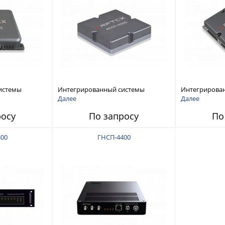
истемы
Интегрированный системы
Интегрирова
ех RFТех
защиты от ГНСС-помех RFТех
защиты от ГН
Далее
Далее
ИСПП 8300
ИСПП 8200
росу
По запросу
По
00
ГНСП-4400