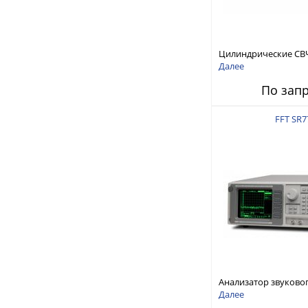
Цилиндрические СВ
RFTex RCP1000
Далее
По зап
FFT SR7
Анализатор звуково
Stanford Research Sy
Далее
SR770