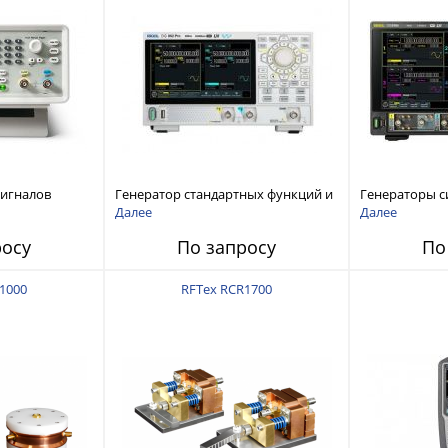
сигналов
Генератор стандартных функций и
Генераторы с
ы и
сигналов произвольной формы
произвольной
Далее
Далее
 Tektronix
Rigol серии DG800 Pro, до 50 МГц
DG6000 до 500
росу
По запросу
По
1000
RFTex RCR1700