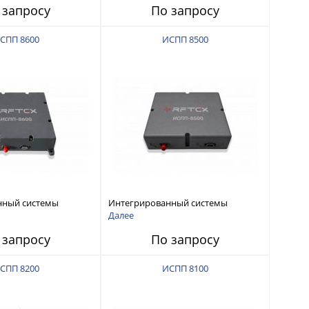
 запросу
По запросу
СПП 8600
ИСПП 8500
нный системы
Интегрированный системы
СС-помех RFТех
защиты от ГНСС-помех RFТех
Далее
ИСПП 8500
 запросу
По запросу
СПП 8200
ИСПП 8100