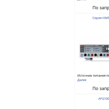
150 В, 30 А, 300 Вт
По зап
Серия HM
Источник питания п
тока
Далее
По зап
AFG10