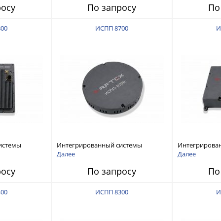
росу
По запросу
По
800
ИСПП 8700
И
истемы
Интегрированный системы
Интегрирова
ех RFТех
защиты от ГНСС-помех RFТех
защиты от ГН
Далее
Далее
ИСПП 8700
ИСПП 8600
росу
По запросу
По
400
ИСПП 8300
И