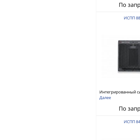
По зап
ИСПП 8
Интегрированный с
защиты от ГНСС-пом
Далее
ИСПП 8800
По зап
ИСПП 8