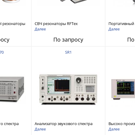
Ч резонаторы
СВЧ резонаторы RFTex
Портативный
RCR1700 для тонких листов
анализатор ц
Далее
Далее
ZNH с диапазо
росу
По запросу
По
до 26,5 ГГц
70
SR1
го спектра
Анализатор звукового спектра
Высоко прои
stems FFT
Stanford Research Systems SR1
аудиоанализа
Далее
Далее