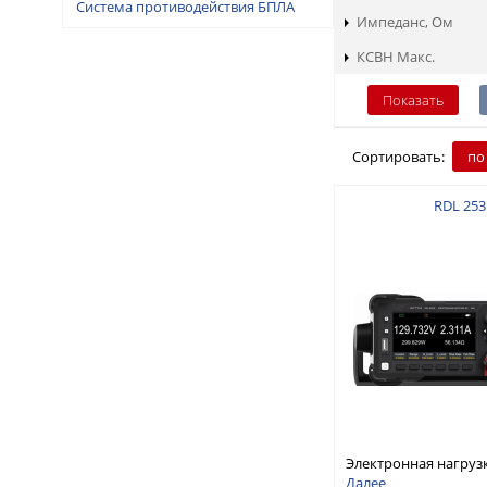
Система противодействия БПЛА
Импеданс, Ом
КСВН Макс.
Сортировать:
по
RDL 253
Электронная нагруз
постоянного тока, о
Далее