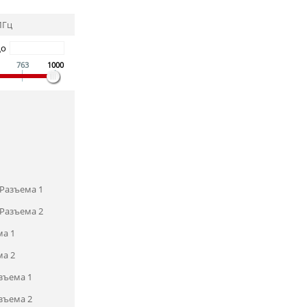
МГц
До
763
1000
Разъема 1
Разъема 2
ма 1
ма 2
зъема 1
зъема 2