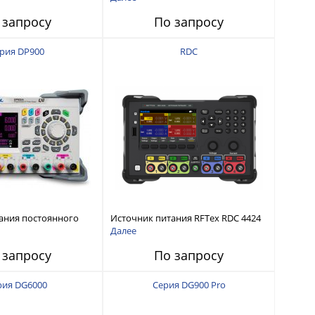
интерфейсами USB-device, USB-
 запросу
По запросу
host, LAN и Web control
рия DP900
RDC
ания постоянного
Источник питания RFTex RDC 4424
тью до 210 Вт
4 канала, 32 В/3.2 А
Далее
 запросу
По запросу
рия DG6000
Серия DG900 Pro