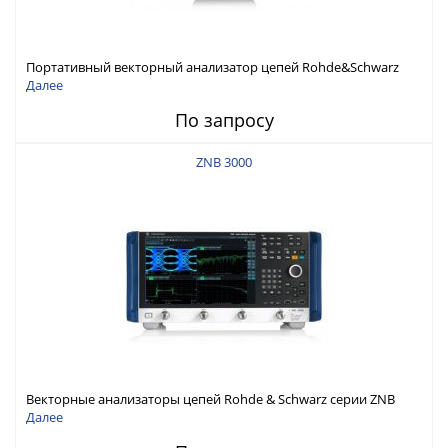
Портативный векторный анализатор цепей Rohde&Schwarz
ZNH с диапазоном частот от 30 кГц до 26,5 ГГц
Далее
По запросу
ZNB 3000
Векторные анализаторы цепей Rohde & Schwarz серии ZNB
3000 с диапазоном частот от 9 кГц до 54 ГГц
Далее