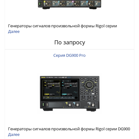
Генераторы сигналов произвольной формы Rigol серии
DG6000 до 500 МГц или до 1 ГГц
Далее
По запросу
Серия DG900 Pro
Генераторы сигналов произвольной формы Rigol серии DG900
Pro с максимальной частотой 200 МГц
Далее