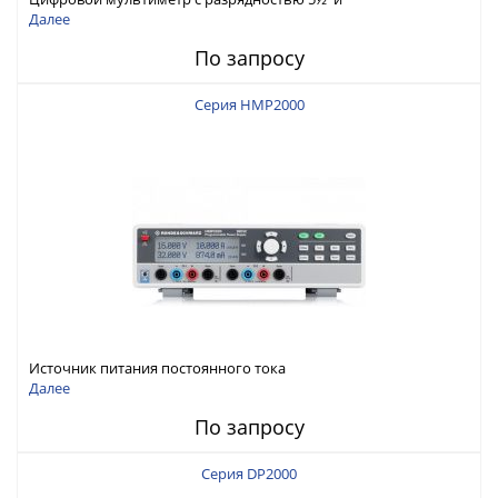
интерфейсами USB-device, USB-host, LAN и Web control
Далее
По запросу
Серия HMP2000
Источник питания постоянного тока
Далее
По запросу
Серия DP2000