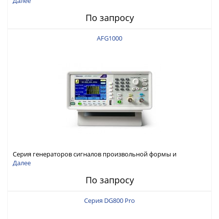
Далее
По запросу
AFG1000
Серия генераторов сигналов произвольной формы и
стандартных функций Tektronix AFG1000
Далее
По запросу
Серия DG800 Pro