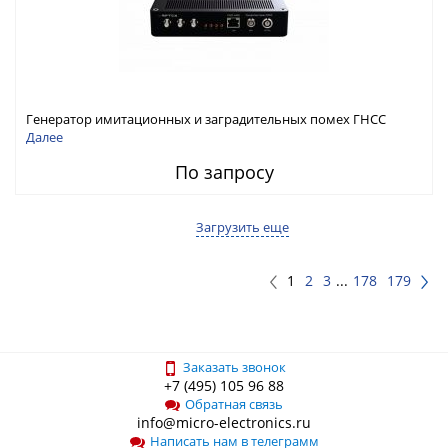
Генератор имитационных и заградительных помех ГНСС
RFТех ГНСП-4400
Далее
По запросу
Загрузить еще
1
2
3
...
178
179
Заказать звонок
+7 (495) 105 96 88
Обратная связь
info@micro-electronics.ru
Написать нам в телеграмм