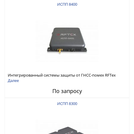
ИСПП 8400
Интегрированный системы защиты от ГНСС-помех RFТех
ИСПП 8400
Далее
По запросу
ИСПП 8300