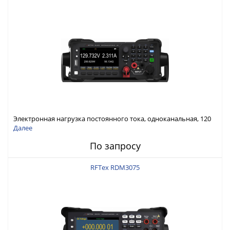
Электронная нагрузка постоянного тока, одноканальная, 120
В, 60 А, 300 Вт
Далее
По запросу
RFTex RDM3075