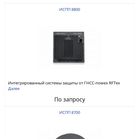
ИСПП 8800
Интегрированный системы защиты от ГНСС-помех RFТех
ИСПП 8800
Далее
По запросу
ИСПП 8700