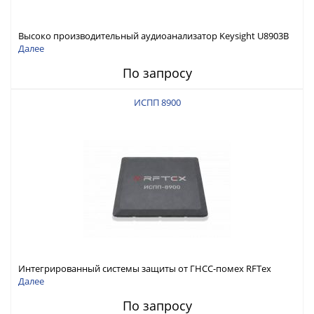
Высоко производительный аудиоанализатор Keysight U8903B
Далее
По запросу
ИСПП 8900
Интегрированный системы защиты от ГНСС-помех RFТех
ИСПП 8900
Далее
По запросу