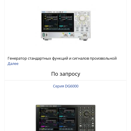
Генератор стандартных функций и сигналов произвольной
формы Rigol серии DG800 Pro, до 50 МГц
Далее
По запросу
Серия DG6000