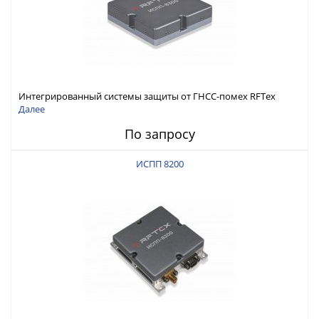
Интегрированный системы защиты от ГНСС-помех RFТех
ИСПП 8300
Далее
По запросу
ИСПП 8200