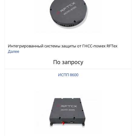
Интегрированный системы защиты от ГНСС-помех RFТех
ИСПП 8700
Далее
По запросу
ИСПП 8600