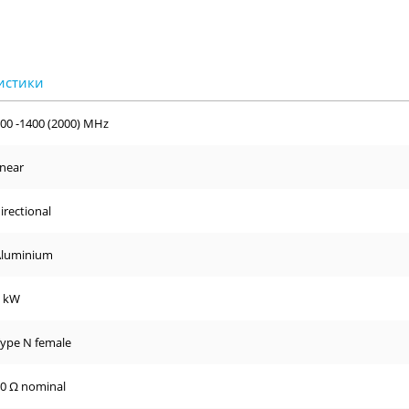
00 -1400 (2000) MHz
inear
irectional
Aluminium
1 kW
ype N female
0 Ω nominal