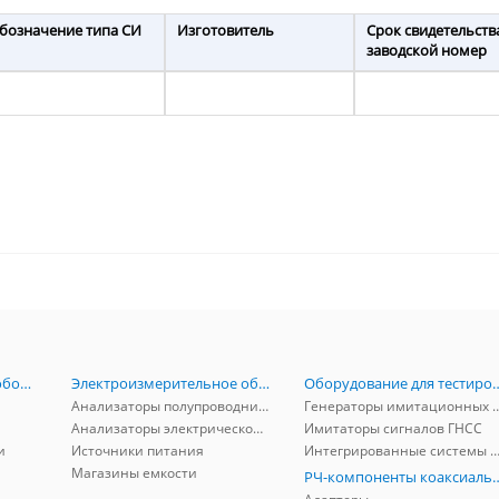
бозначение типа СИ
Изготовитель
Срок свидетельств
заводской номер
Радиоизмерительное оборудование
Электроизмерительное оборудование
Оборудование для тестирова
Анализаторы полупроводников
Генераторы имитационных и заг
Анализаторы электрической мощности
Имитаторы сигналов ГНСС
и
Источники питания
Интегрированные системы защиты от ГНСС
Магазины емкости
РЧ-компоненты к