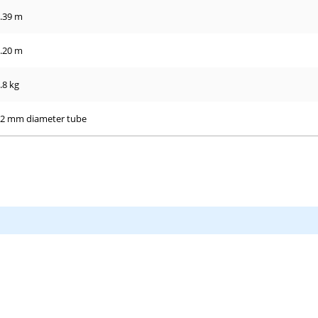
.39 m
.20 m
.8 kg
2 mm diameter tube