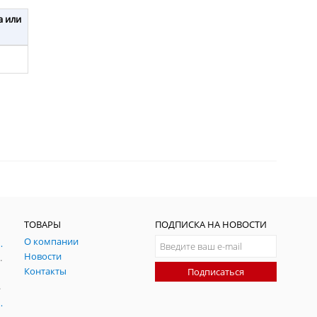
а или
ТОВАРЫ
ПОДПИСКА НА НОВОСТИ
О компании
ния и симуляции ГНСС
Новости
радительных помех
Контакты
Подписаться
-помех
оаксиальные