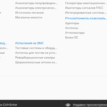
Анализаторы полупроводников
Генераторы имитационных и заг
Анализаторы электрической мощности
Имитаторы сигналов ГНСС
и
Источники питания
Интегрированные системы защиты от ГНСС
Магазины емкости
РЧ-компоненты к
Адаптеры
Антенны
Аттенюаторы
Блоки DC
РЧ-компоненты волноводные
Испытания на ЭМС
Адаптеры коаксиально-волноводные
Тестовые системы и оборудование
ные
Антенны для тестов на устойчивость к ЭМП
е
Реверберационные камеры
Широкополосные оптико-электрические линии
 Ctrl+Enter
Недавно просмотрен