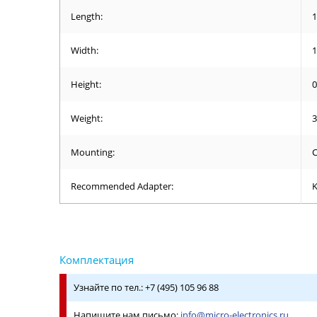
Length:
1
Width:
1
Height:
0
Weight:
Mounting:
C
Recommended Adapter:
K
Узнайте по тел.: +7 (495) 105 96 88
Напишите нам письмо:
info@micro-electronics.ru