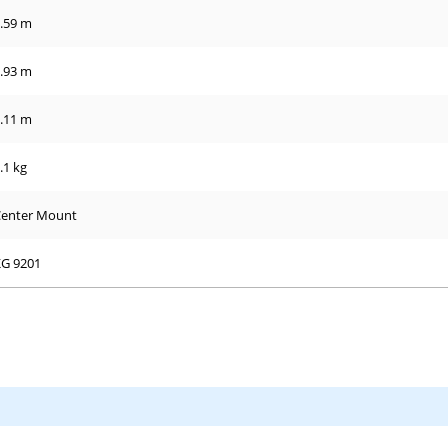
.59 m
.93 m
.11 m
3.1 kg
enter Mount
G 9201