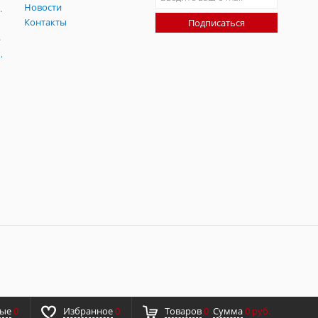
Новости
радительных помех
Контакты
Подписаться
-помех
оаксиальные
ные
0
Избранное
0
Товаров
0
Сумма
0 руб.