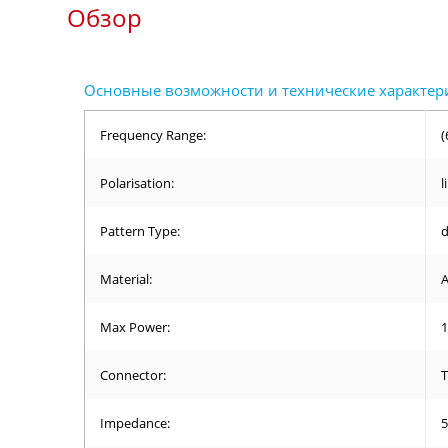
Обзор
Frequency Range:
(
Polarisation:
l
Pattern Type:
d
Material:
Max Power:
1
Connector:
T
Impedance:
5