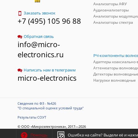
Анализаторы АФУ
Аудиоанализаторы
Заказать звонок
Анализаторы модуляци
+7 (495) 105 96 88
Анализаторы спектра
Обратная связь
info@micro-
electronics.ru
Аттенюаторы волновод
Написать нам в телеграмм
Детекторы волноводны
micro-electronics
Нагрузки волноводные
Сведения по ФЗ - №426
"О специальной оценке условий труда"
Результаты СОУТ
© ООО «Микроэлектроника», 2017—2026
Разработка сайта
-
ITConstruct
Ошибка на сайте?
Выдели её и нажми
Помощь