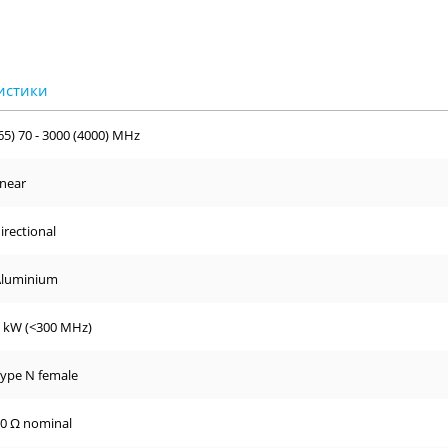
65) 70 - 3000 (4000) MHz
inear
irectional
Aluminium
 kW (<300 MHz)
ype N female
0 Ω nominal