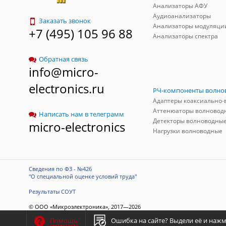
Анализаторы АФУ
Аудиоанализаторы
Заказать звонок
Анализаторы модуляци
+7 (495) 105 96 88
Анализаторы спектра
Обратная связь
info@micro-
electronics.ru
Аттенюаторы волновод
Написать нам в телеграмм
Детекторы волноводны
micro-electronics
Нагрузки волноводные
Сведения по ФЗ - №426
"О специальной оценке условий труда"
Результаты СОУТ
© ООО «Микроэлектроника», 2017—2026
Разработка сайта
-
ITConstruct
Ошибка на сайте?
Выдели её и нажми
Помощь