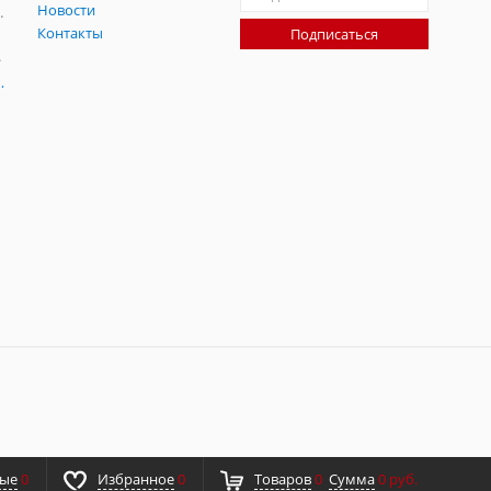
Новости
радительных помех
Контакты
Подписаться
-помех
оаксиальные
ные
0
Избранное
0
Товаров
0
Сумма
0 руб.