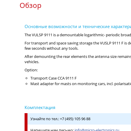
Обзор
The VULSP 9111 is a demountable logarithmic- periodic broad
For transport and space saving storage the VUSLP 9111 F is del
few seconds without any tools.
After demounting the rear elements the antenna size remains h
vehicles.
Option:
Transport Case CCA 9111 F
Mast adapter for masts on monitoring cars, incl. polarisat
Узнайте по тел.: +7 (495) 105 96 88
Напишите нам письмо:
info@micro-electronics.ru