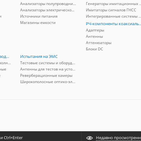
Анализаторы полупроводников
Генераторы имитационных и заг
Анализаторы электрической мощности
Имитаторы сигналов ГНСС
и
Источники питания
Интегрированные системы защиты от ГНСС
Магазины емкости
РЧ-компоненты к
Адаптеры
Антенны
Аттенюаторы
Блоки DC
РЧ-компоненты волноводные
Испытания на ЭМС
Адаптеры коаксиально-волноводные
Тестовые системы и оборудование
ные
Антенны для тестов на устойчивость к ЭМП
е
Реверберационные камеры
Широкополосные оптико-электрические линии
 Ctrl+Enter
Недавно просмотрен