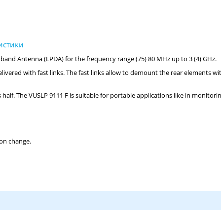
band Antenna (LPDA) for the frequency range (75) 80 MHz up to 3 (4) GHz.
ivered with fast links. The fast links allow to demount the rear elements wi
alf. The VUSLP 9111 F is suitable for portable applications like in monitori
ion change.