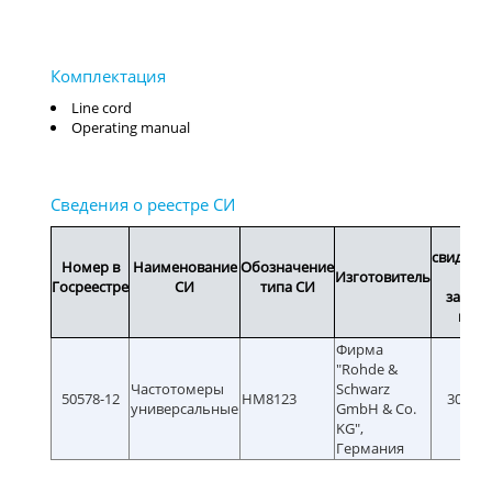
Line cord
Operating manual
Сро
свидетел
Номер в
Наименование
Обозначение
Изготовитель
ил
Госреестре
СИ
типа СИ
завод
ном
Фирма
"Rohde &
Частотомеры
Schwarz
50578-12
HM8123
30.05.
универсальные
GmbH & Co.
KG",
Германия