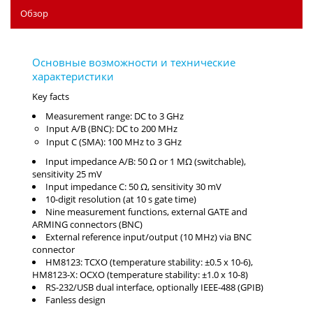
Обзор
Key facts
Measurement range: DC to 3 GHz
Input A/B (BNC): DC to 200 MHz
Input C (SMA): 100 MHz to 3 GHz
Input impedance A/B: 50 Ω or 1 MΩ (switchable),
sensitivity 25 mV
Input impedance C: 50 Ω, sensitivity 30 mV
10-digit resolution (at 10 s gate time)
Nine measurement functions, external GATE and
ARMING connectors (BNC)
External reference input/output (10 MHz) via BNC
connector
HM8123: TCXO (temperature stability: ±0.5 x 10-6),
HM8123-X: OCXO (temperature stability: ±1.0 x 10-8)
RS-232/USB dual interface, optionally IEEE-488 (GPIB)
Fanless design