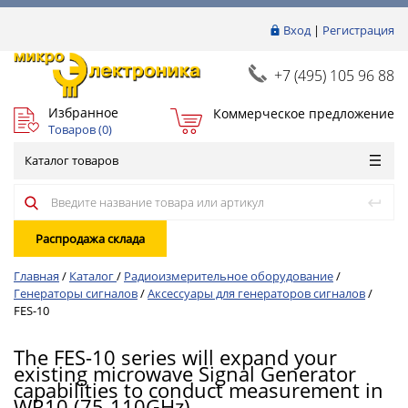
Вход
|
Регистрация
+7 (495) 105 96 88
Избранное
Коммерческое предложение
Товаров (
0
)
Каталог товаров
Распродажа склада
Главная
/
Каталог
/
Радиоизмерительное оборудование
/
Генераторы сигналов
/
Аксессуары для генераторов сигналов
/
FES-10
The FES-10 series will expand your
existing microwave Signal Generator
capabilities to conduct measurement in
WR10 (75-110GHz).