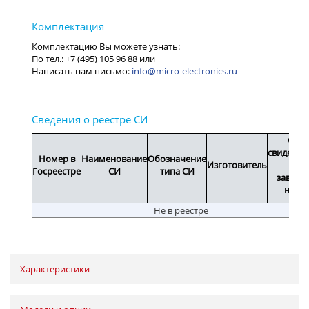
info@micro-electronics.ru
Срок
свидетел
Номер в
Наименование
Обозначение
Изготовитель
или
Госреестре
СИ
типа СИ
заводс
номе
Не в реестре
Характеристики