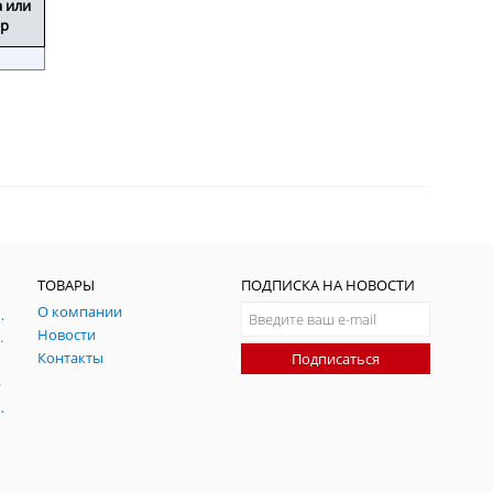
а или
ер
ТОВАРЫ
ПОДПИСКА НА НОВОСТИ
О компании
ния и симуляции ГНСС
Новости
радительных помех
Контакты
Подписаться
-помех
оаксиальные