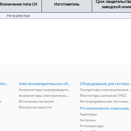
Срок свидетельств
бозначение типа СИ
Изготовитель
заводской ном
Не в реестре
Радиоизмерительное оборудование
Электроизмерительное оборудование
Оборудование для тестирова
Анализаторы полупроводников
Генераторы имитационных и заг
Анализаторы электрической мощности
Имитаторы сигналов ГНСС
и
Источники питания
Интегрированные системы защиты от ГНСС
Магазины емкости
РЧ-компоненты к
Адаптеры
Антенны
Аттенюаторы