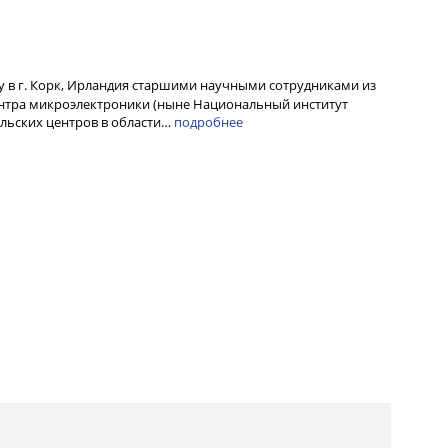
ду в г. Корк, Ирландия старшими научными сотрудниками из
нтра микроэлектроники (ныне Национальный институт
ельских центров в области…
подробнее