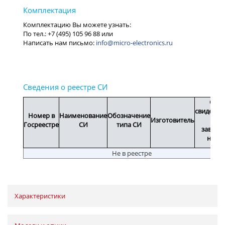
info@micro-electronics.ru
Срок
свидетел
Номер в
Наименование
Обозначение
Изготовитель
или
Госреестре
СИ
типа СИ
заводс
номе
Не в реестре
Характеристики