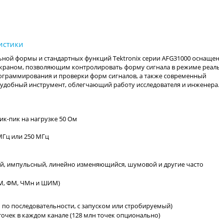
ной формы и стандартных функций Tektronix серии AFG31000 оснаще
краном, позволяющим контролировать форму сигнала в режиме реал
ограммирования и проверки форм сигналов, а также современный
 удобный инструмент, облегчающий работу исследователя и инженера
ик-пик на нагрузке 50 Ом
МГц или 250 МГц
й, импульсный, линейно изменяющийся, шумовой и другие часто
ЧМ, ФМ, ЧМн и ШИМ)
о последовательности, с запуском или стробируемый)
очек в каждом канале (128 млн точек опционально)