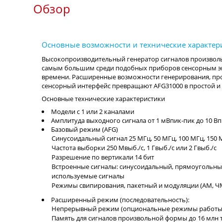
Обзор
Высокопроизводительный генератор сигналов произволь
самым большим среди подобных приборов сенсорным э
времени. Расширенные возможности генерирования, пр
сенсорный интерфейс превращают AFG31000 в простой и
Основные технические характеристики
Модели с 1 или 2 каналами
Амплитуда выходного сигнала от 1 мВпик-пик до 10 Вп
Базовый режим (AFG)
Синусоидальный сигнал 25 МГц, 50 МГц, 100 МГц, 150 
Частота выборки 250 Мвыб./с, 1 Гвыб./с или 2 Гвыб./с
Разрешение по вертикали 14 бит
Встроенные сигналы: синусоидальный, прямоугольны
используемые сигналы
Режимы свипирования, пакетный и модуляции (AM, 
Расширенный режим (последовательность):
Непрерывный режим (опциональные режимы работы п
Память для сигналов произвольной формы до 16 млн т