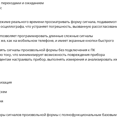
в, переходами и ожиданием
/с
 режиме реального времени просматривать форму сигнала, подаваемог
и осциллографа, что устраняет погрешность, вызванную рассогласован
в позволяет программировать длинные сложные сигналы
 же, как на мобильном телефоне, и имеет экранные кнопки быстрого
енять сигналы произвольной формы без подключения к ПК
о току, что минимизирует возможность повреждения прибора
удентам настраивать прибор, выполнять измерения и анализировать и
низация
схем
ия
аторы сигналов произвольной формы с полнофункциональным базовым 