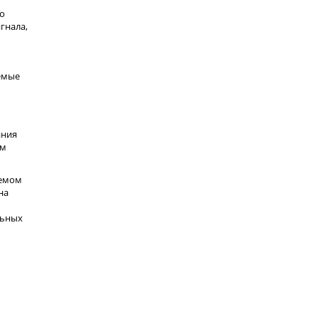
то
гнала,
емые
ания
ом
уемом
на
льных