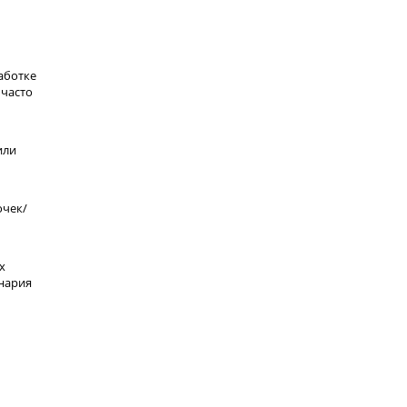
аботке
 часто
или
очек/
х
енария