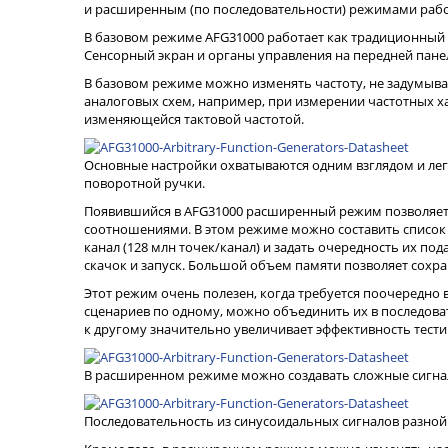
и расширенным (по последовательности) режимами раб
В базовом режиме AFG31000 работает как традиционный
Сенсорный экран и органы управления на передней пане
В базовом режиме можно изменять частоту, не задумывая
аналоговых схем, например, при измерении частотных ха
изменяющейся тактовой частотой.
Основные настройки охватываются одним взглядом и ле
поворотной ручки.
Появившийся в AFG31000 расширенный режим позволяет
соотношениями. В этом режиме можно составить список (
канал (128 млн точек/канал) и задать очередность их по
скачок и запуск. Большой объем памяти позволяет сохр
Этот режим очень полезен, когда требуется поочередно 
сценариев по одному, можно объединить их в последоват
к другому значительно увеличивает эффективность тест
В расширенном режиме можно создавать сложные сигнал
Последовательность из синусоидальных сигналов разной