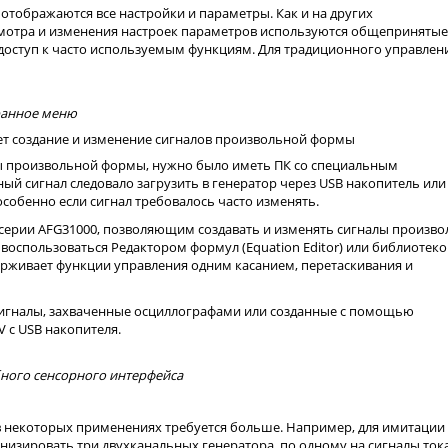
тображаются все настройки и параметры. Как и на других
осмотра и изменения настроек параметров используются общепринятые
 доступ к часто используемым функциям. Для традиционного управлен
ранное меню
ет создание и изменение сигналов произвольной формы
лы произвольной формы, нужно было иметь ПК со специальным
ый сигнал следовало загрузить в генератор через USB накопитель или
собенно если сигнал требовалось часто изменять.
 серии AFG31000, позволяющим создавать и изменять сигналы произв
воспользоваться Редактором формул (Equation Editor) или библиотек
рживает функции управления одним касанием, перетаскивания и
сигналы, захваченные осциллографами или созданные с помощью
V с USB накопителя.
ного сенсорного интерфейса
 в некоторых применениях требуется больше. Например, для имитации
онизировать три двухканальных генератора, по одному на сигналы ток