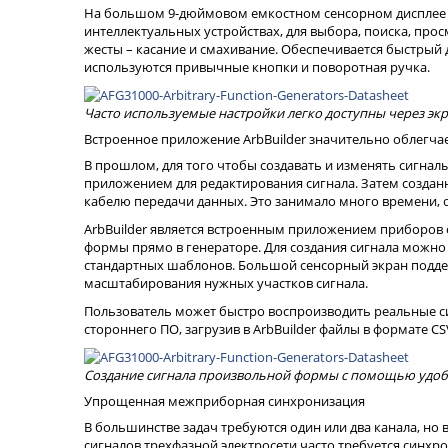
На большом 9-дюймовом емкостном сенсорном дисплее о
интеллектуальных устройствах, для выбора, поиска, пр
жесты – касание и смахивание. Обеспечивается быстрый
используются привычные кнопки и поворотная ручка.
Часто используемые настройки легко доступны через эк
Встроенное приложение ArbBuilder значительно облегча
В прошлом, для того чтобы создавать и изменять сигна
приложением для редактирования сигнала. Затем созданн
кабелю передачи данных. Это занимало много времени, о
ArbBuilder является встроенным приложением приборов
формы прямо в генераторе. Для создания сигнала можно 
стандартных шаблонов. Большой сенсорный экран подде
масштабирования нужных участков сигнала.
Пользователь может быстро воспроизводить реальные 
стороннего ПО, загрузив в ArbBuilder файлы в формате CS
Создание сигнала произвольной формы с помощью удоб
Упрощенная межприборная синхронизация
В большинстве задач требуются один или два канала, но
сигналов трехфазной электросети часто требуется синхр