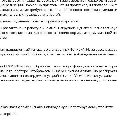
оту выборки. Каждая выборка в сигнале выводится только один раз в
искретизации. Поскольку при этом нет ни пропусков, ни повторений, 
ь полезна там, где требуется высочайшая точность воспроизведения си
 и импульсных последовательностей.
игнала, подаваемого на тестируемое устройство
рассчитано на работу с 50-омной нагрузкой. Однако многие тестиру
ссогласование приводит к несоответствию формы сигнала, заданной на
стве.
как традиционный генератор стандартных функций. Из-за рассогласов
ющийся по форме от сигнала, который можно наблюдать на тестируем
ии AFG31000 могут отображать фактическую форму сигнала на тестир
ена на генераторе. Отображаемый на AFG сигнал мгновенно реагирует 
изошедшие на тестируемом устройстве. InstaView помогает устранить
ованием импедансов, без лишних усилий и использования дополните
показывает форму сигнала, наблюдаемую на тестируемом устройстве.
 интерфейс