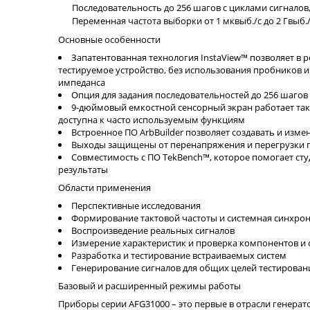
Последовательность до 256 шагов с циклами сигнало
Переменная частота выборки от 1 мквыб./с до 2 Гвыб.
Основные особенности
Запатентованная технология InstaView™ позволяет в
тестируемое устройство, без использования пробников 
импеданса
Опция для задания последовательностей до 256 шаго
9-дюймовый емкостной сенсорный экран работает так
доступна к часто используемым функциям
Встроенное ПО ArbBuilder позволяет создавать и изм
Выходы защищены от перенапряжения и перегрузки п
Совместимость с ПО TekBench™, которое помогает ст
результаты
Области применения
Перспективные исследования
Формирование тактовой частоты и системная синхро
Воспроизведение реальных сигналов
Измерение характеристик и проверка компонентов и 
Разработка и тестирование встраиваемых систем
Генерирование сигналов для общих целей тестирован
Базовый и расширенный режимы работы
Приборы серии AFG31000 – это первые в отрасли генер