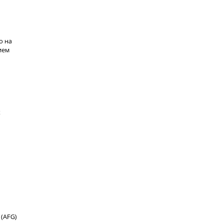
о на
ием
х
(AFG)