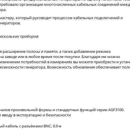
 требовало организации многочисленных кабельных соединений межд
ора.
 мастеру, который руководит процессом кабельных подключений и
енераторов.
нескольких приборов
я расширение полосы и памяти, а также добавление режима
на заводе или в любое время после покупки. Благодаря им можно
 изменении потребностей в измерениях вы можете приобрести и уста
возможности генератора. Возможность обновления обеспечивает пол
налов произвольной формы и стандартных функций серии AGF3100.
о вводу в эксплуатацию и безопасности
й кабель с разъёмами BNC, 0,9 м