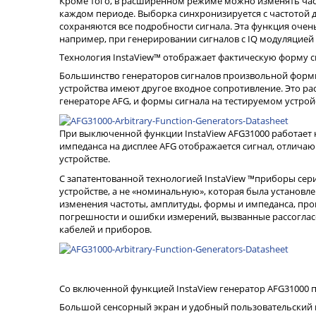
Кроме того, в расширенном режиме можно изменять част
каждом периоде. Выборка синхронизируется с частотой д
сохраняются все подробности сигнала. Эта функция очен
например, при генерировании сигналов с IQ модуляцией
Технология InstaView™ отображает фактическую форму с
Большинство генераторов сигналов произвольной формы 
устройства имеют другое входное сопротивление. Это ра
генераторе AFG, и формы сигнала на тестируемом устрой
При выключенной функции InstaView AFG31000 работает 
импеданса на дисплее AFG отображается сигнал, отлича
устройстве.
С запатентованной технологией InstaView ™приборы сер
устройстве, а не «номинальную», которая была установл
изменения частоты, амплитуды, формы и импеданса, про
погрешности и ошибки измерений, вызванные рассоглас
кабелей и приборов.
Со включенной функцией InstaView генератор AFG31000 
Большой сенсорный экран и удобный пользовательский