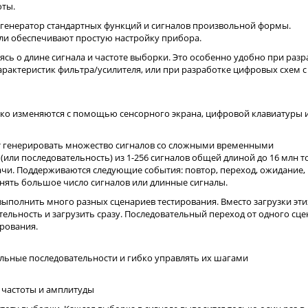
оты.
 генератор стандартных функций и сигналов произвольной формы.
ли обеспечивают простую настройку прибора.
сь о длине сигнала и частоте выборки. Это особенно удобно при разр
рактеристик фильтра/усилителя, или при разработке цифровых схем с
гко изменяются с помощью сенсорного экрана, цифровой клавиатуры 
 генерировать множество сигналов со сложными временными
или последовательность) из 1-256 сигналов общей длиной до 16 млн т
дачи. Поддерживаются следующие события: повтор, переход, ожидание,
анять большое число сигналов или длинные сигналы.
выполнить много разных сценариев тестирования. Вместо загрузки эти
ельность и загрузить сразу. Последовательный переход от одного сц
ирования.
ьные последовательности и гибко управлять их шагами
 частоты и амплитуды