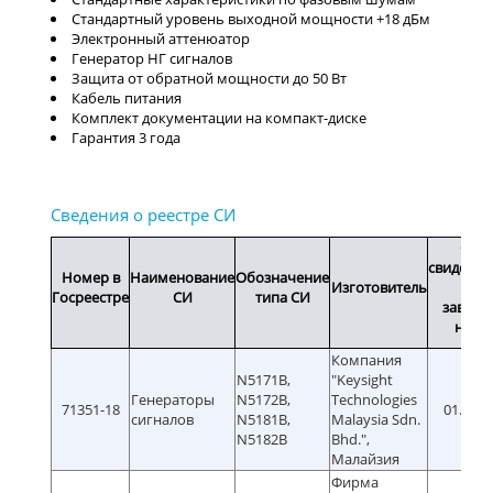
Стандартный уровень выходной мощности +18 дБм
Электронный аттенюатор
Генератор НГ сигналов
Защита от обратной мощности до 50 Вт
Кабель питания
Комплект документации на компакт-диске
Гарантия 3 года
Сро
свидетел
Номер в
Наименование
Обозначение
Изготовитель
или
Госреестре
СИ
типа СИ
заводс
номе
Компания
N5171B,
"Keysight
Генераторы
N5172B,
Technologies
71351-18
01.06.2
сигналов
N5181B,
Malaysia Sdn.
N5182В
Bhd.",
Малайзия
Фирма