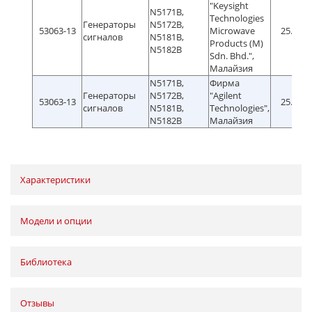
"Keysight
N5171B,
Technologies
Генераторы
N5172B,
53063-13
Microwave
25.03.2
сигналов
N5181B,
Products (M)
N5182В
Sdn. Bhd.",
Малайзия
N5171B,
Фирма
Генераторы
N5172B,
"Agilent
53063-13
25.03.2
сигналов
N5181B,
Technologies",
N5182В
Малайзия
Характеристики
Модели и опции
Библиотека
Отзывы