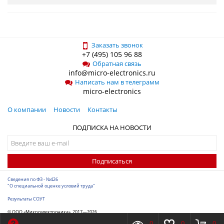
Заказать звонок
+7 (495) 105 96 88
Обратная связь
info@micro-electronics.ru
Написать нам в телеграмм
micro-electronics
О компании
Новости
Контакты
ПОДПИСКА НА НОВОСТИ
Подписаться
Сведения по ФЗ - №426
"О специальной оценке условий труда"
Результаты СОУТ
© ООО «Микроэлектроника», 2017—2026
Разработка сайта
-
ITConstruct
0
0
0