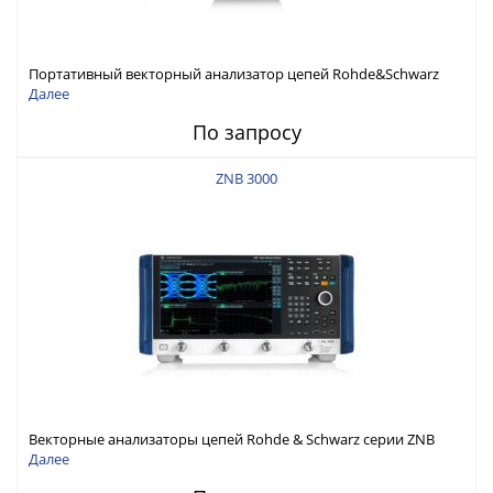
Портативный векторный анализатор цепей Rohde&Schwarz
ZNH с диапазоном частот от 30 кГц до 26,5 ГГц
Далее
По запросу
ZNB 3000
Векторные анализаторы цепей Rohde & Schwarz серии ZNB
3000 с диапазоном частот от 9 кГц до 54 ГГц
Далее