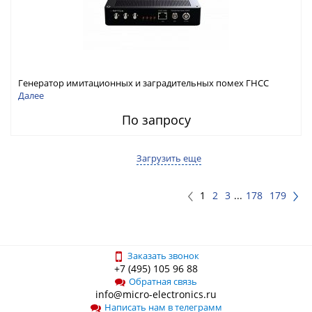
Генератор имитационных и заградительных помех ГНСС
RFТех ГНСП-4400
Далее
По запросу
Загрузить еще
1
2
3
...
178
179
Заказать звонок
+7 (495) 105 96 88
Обратная связь
info@micro-electronics.ru
Написать нам в телеграмм