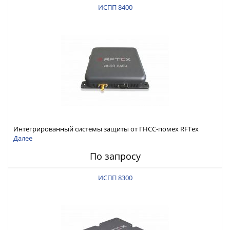
ИСПП 8400
Интегрированный системы защиты от ГНСС-помех RFТех
ИСПП 8400
Далее
По запросу
ИСПП 8300