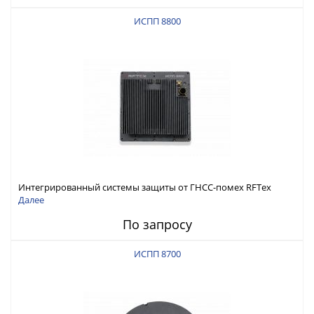
ИСПП 8800
Интегрированный системы защиты от ГНСС-помех RFТех
ИСПП 8800
Далее
По запросу
ИСПП 8700