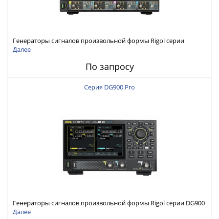
Генераторы сигналов произвольной формы Rigol серии
DG6000 до 500 МГц или до 1 ГГц
Далее
По запросу
Серия DG900 Pro
Генераторы сигналов произвольной формы Rigol серии DG900
Pro с максимальной частотой 200 МГц
Далее