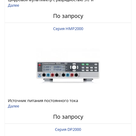
интерфейсами USB-device, USB-host, LAN и Web control
Далее
По запросу
Серия HMP2000
Источник питания постоянного тока
Далее
По запросу
Серия DP2000