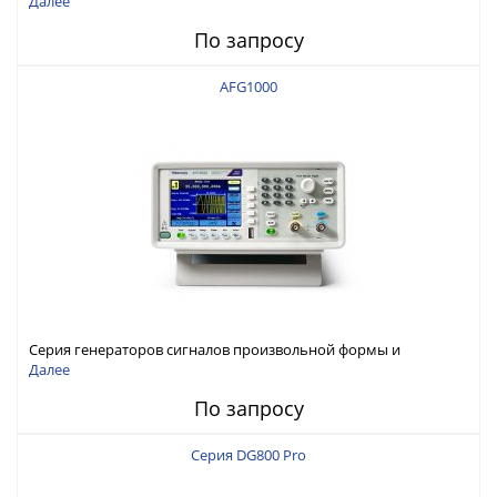
Далее
По запросу
AFG1000
Серия генераторов сигналов произвольной формы и
стандартных функций Tektronix AFG1000
Далее
По запросу
Серия DG800 Pro