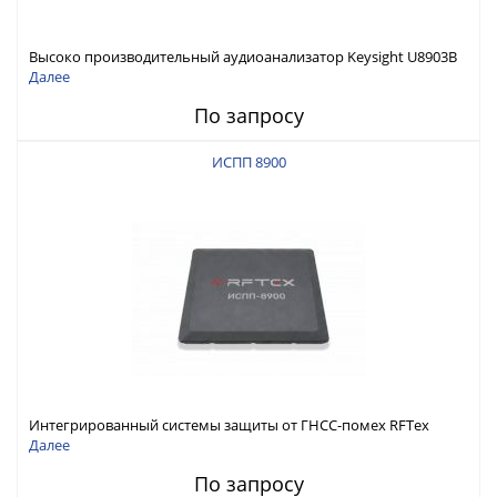
Высоко производительный аудиоанализатор Keysight U8903B
Далее
По запросу
ИСПП 8900
Интегрированный системы защиты от ГНСС-помех RFТех
ИСПП 8900
Далее
По запросу