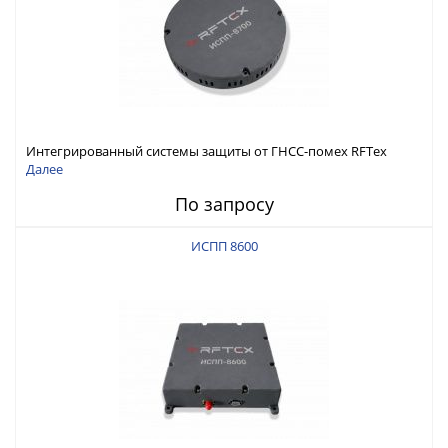
Интегрированный системы защиты от ГНСС-помех RFТех
ИСПП 8700
Далее
По запросу
ИСПП 8600