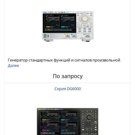
Генератор стандартных функций и сигналов произвольной
формы Rigol серии DG800 Pro, до 50 МГц
Далее
По запросу
Серия DG6000