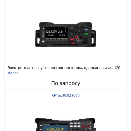
Электронная нагрузка постоянного тока, одноканальная, 120
В, 60 А, 300 Вт
Далее
По запросу
RFTex RDM3075