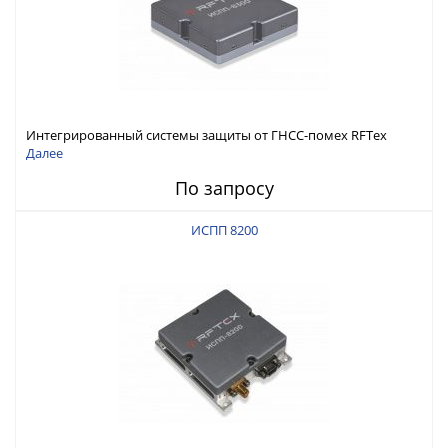
Интегрированный системы защиты от ГНСС-помех RFТех
ИСПП 8300
Далее
По запросу
ИСПП 8200