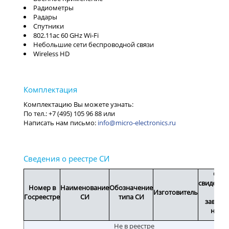
Радиометры
Радары
Спутники
802.11ac 60 GHz Wi-Fi
Небольшие сети беспроводной связи
Wireless HD
info@micro-electronics.ru
Срок
свидетел
Номер в
Наименование
Обозначение
Изготовитель
или
Госреестре
СИ
типа СИ
заводс
номе
Не в реестре