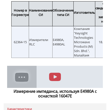
Срок
свидетел
Номер в
Наименование
Обозначение
Изготовитель
или
Госреестре
СИ
типа СИ
заводс
номе
Компания
"Keysight
Technologies
Измерители
E4980A,
62364-15
Microwave
18.11.2
RLC
E4980AL
Products (M)
Sdn. Bhd.",
Малайзия
Измерение импеданса, используя E4980A с
оснасткой 16047E
Характеристики