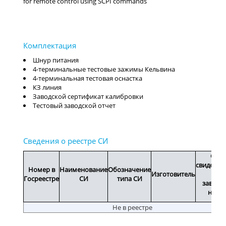
for remote control using SCPI commands
Шнур питания
4-терминальные тестовые зажимы Кельвина
4-терминальная тестовая оснастка
КЗ линия
Заводской сертификат калибровки
Тестовый заводской отчет
Срок
свидетел
Номер в
Наименование
Обозначение
Изготовитель
или
Госреестре
СИ
типа СИ
заводс
номе
Не в реестре