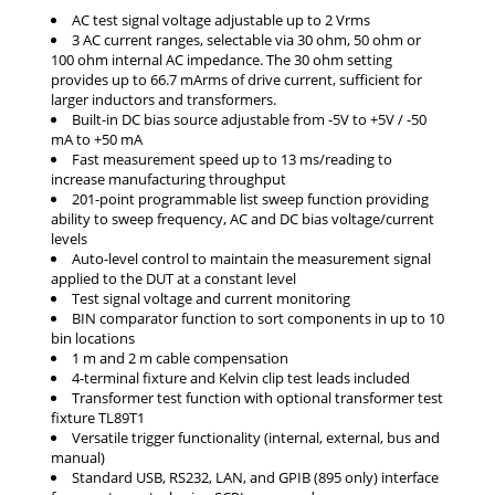
AC test signal voltage adjustable up to 2 Vrms
3 AC current ranges, selectable via 30 ohm, 50 ohm or
100 ohm internal AC impedance. The 30 ohm setting
provides up to 66.7 mArms of drive current, sufficient for
larger inductors and transformers.
Built-in DC bias source adjustable from -5V to +5V / -50
mA to +50 mA
Fast measurement speed up to 13 ms/reading to
increase manufacturing throughput
201-point programmable list sweep function providing
ability to sweep frequency, AC and DC bias voltage/current
levels
Auto-level control to maintain the measurement signal
applied to the DUT at a constant level
Test signal voltage and current monitoring
BIN comparator function to sort components in up to 10
bin locations
1 m and 2 m cable compensation
4-terminal fixture and Kelvin clip test leads included
Transformer test function with optional transformer test
fixture TL89T1
Versatile trigger functionality (internal, external, bus and
manual)
Standard USB, RS232, LAN, and GPIB (895 only) interface