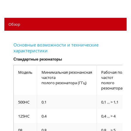
Обзор
Стандартные резонаторы
Модель
Минимальная резонансная
Рабочая полоса
частота
частот
полого резонатора (ГГц)
полого
резонатора (ГГц
500HC
0.1
0,1 ... > 1,1
125HC
0.4
0,4 ... > 4
08
0.8
0,8 ... > 5