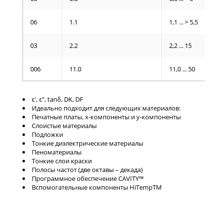
06
1.1
1,1 ... > 5,5
03
2.2
2,2 ... 15
006
11.0
11,0 ... 50
ε', ε", tanδ, DK, DF
Идеально подходит для следующих материалов:
Печатные платы, x-компоненты и y-компоненты
Слоистые материалы
Подложки
Тонкие диэлектрические материалы
Пеноматериалы
Тонкие слои краски
Полосы частот (две октавы – декада)
Программное обеспечение CAVITY™
Вспомогательные компоненты HiTempTM