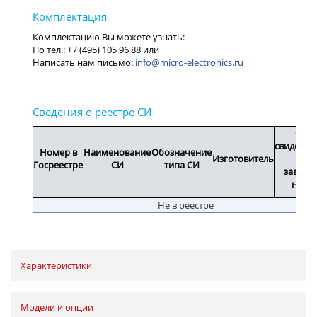
info@micro-electronics.ru
Срок
свидетел
Номер в
Наименование
Обозначение
Изготовитель
или
Госреестре
СИ
типа СИ
заводс
номе
Не в реестре
Характеристики
Модели и опции