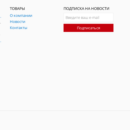
ТОВАРЫ
ПОДПИСКА НА НОВОСТИ
О компании
ния и симуляции ГНСС
Новости
радительных помех
Контакты
Подписаться
-помех
оаксиальные