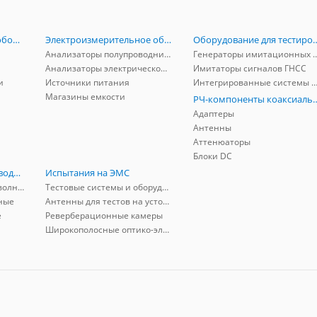
Радиоизмерительное оборудование
Электроизмерительное оборудование
Оборудование для тестирова
Анализаторы полупроводников
Генераторы имитационных и заг
Анализаторы электрической мощности
Имитаторы сигналов ГНСС
и
Источники питания
Интегрированные системы защиты от ГНСС
Магазины емкости
РЧ-компоненты к
Адаптеры
Антенны
Аттенюаторы
Блоки DC
РЧ-компоненты волноводные
Испытания на ЭМС
Адаптеры коаксиально-волноводные
Тестовые системы и оборудование
ные
Антенны для тестов на устойчивость к ЭМП
е
Реверберационные камеры
Широкополосные оптико-электрические линии