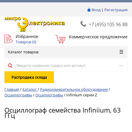
Вход
|
Регистрация
+7 (495) 105 96 88
Избранное
Коммерческое предложение
Товаров (
0
)
Каталог товаров
Распродажа склада
Главная
/
Каталог
/
Радиоизмерительное оборудование
/
Осциллографы
/
Осциллографы
/
Infiniium серии Z
Осциллограф семейства Infiniium, 63
ГГц