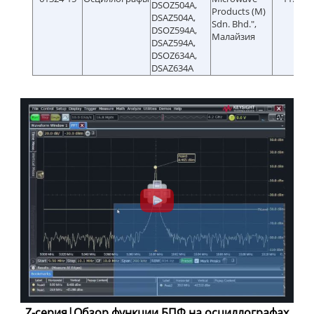
DSOZ504A,
Products (M)
DSAZ504A,
Sdn. Bhd.",
DSOZ594A,
Малайзия
DSAZ594A,
DSOZ634A,
DSAZ634A
Z-серия|Обзор функции БПФ на осциллографах