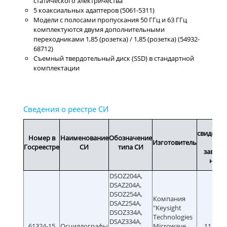
статического электричества
5 коаксиальных адаптеров (5061-5311)
Модели с полосами пропускания 50 ГГц и 63 ГГц
комплектуются двумя дополнительными
переходниками 1,85 (розетка) / 1,85 (розетка) (54932-
68712)
Съемный твердотельный диск (SSD) в стандартной
комплектации
Сро
свидетел
Номер в
Наименование
Обозначение
Изготовитель
или
Госреестре
СИ
типа СИ
заводс
номе
DSOZ204A,
DSAZ204A,
DSOZ254A,
Компания
DSAZ254A,
"Keysight
DSOZ334A,
Technologies
DSAZ334A,
61324-15
Осциллографы
Microwave
11.08.2