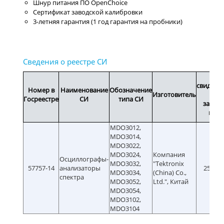
Шнур питания ПО OpenChoice
Сертификат заводской калибровки
3-летняя гарантия (1 год гарантия на пробники)
Сро
свидетел
Номер в
Наименование
Обозначение
Изготовитель
ил
Госреестре
СИ
типа СИ
завод
ном
MDO3012,
MDO3014,
MDO3022,
MDO3024,
Компания
Осциллографы-
MDO3032,
"Tektronix
57757-14
анализаторы
25.06.
MDO3034,
(China) Co.,
спектра
MDO3052,
Ltd.", Китай
MDO3054,
MDO3102,
MDO3104