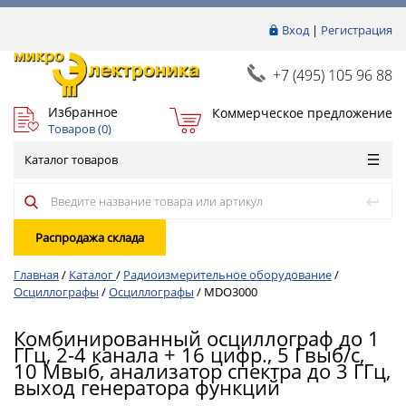
Вход
|
Регистрация
+7 (495) 105 96 88
Избранное
Коммерческое предложение
Товаров (
0
)
Каталог товаров
Распродажа склада
Главная
/
Каталог
/
Радиоизмерительное оборудование
/
Осциллографы
/
Осциллографы
/
MDO3000
Комбинированный осциллограф до 1
ГГц, 2-4 канала + 16 цифр., 5 Гвыб/с,
10 Мвыб, анализатор спектра до 3 ГГц,
выход генератора функций