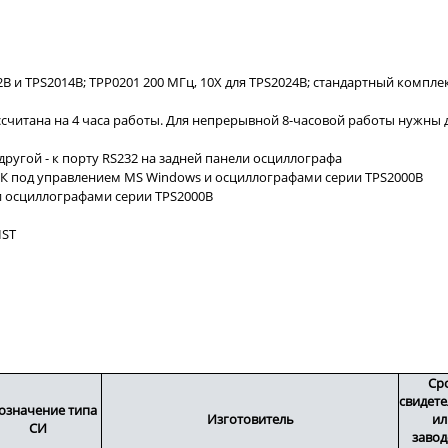
B и TPS2014B; TPP0201 200 МГц, 10X для TPS2024B; стандартный компле
ссчитана на 4 часа работы. Для непрерывной 8-часовой работы нужны 
другой - к порту RS232 на задней панели осциллографа
ПК под управлением MS Windows и осциллографами серии TPS2000B
 и осциллографами серии TPS2000B
IST
Ср
свидете
означение типа
Изготовитель
ил
СИ
завод