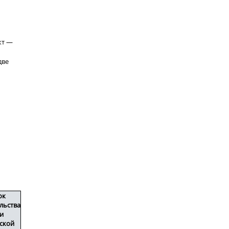
кт —
две
ок
льства
и
ской