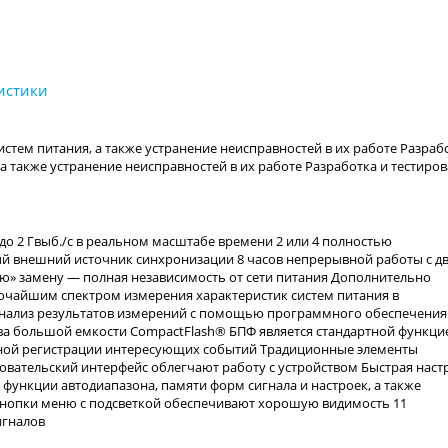
тем питания, а также устранение неисправностей в их работе Разрабо
а также устранение неисправностей в их работе Разработка и тестиро
до 2 Гвыб./с в реальном масштабе времени 2 или 4 полностью
й внешний источник синхронизации 8 часов непрерывной работы с д
» замену — полная независимость от сети питания Дополнительно
чайшим спектром измерения характеристик систем питания в
анализ результатов измерений с помощью программного обеспечения
а большой емкости CompactFlash® БПФ является стандартной функци
вной регистрации интересующих событий Традиционные элементы
овательский интерфейс облегчают работу с устройством Быстрая наст
функции автодиапазона, памяти форм сигнала и настроек, а также
Кнопки меню с подсветкой обеспечивают хорошую видимость 11
игналов