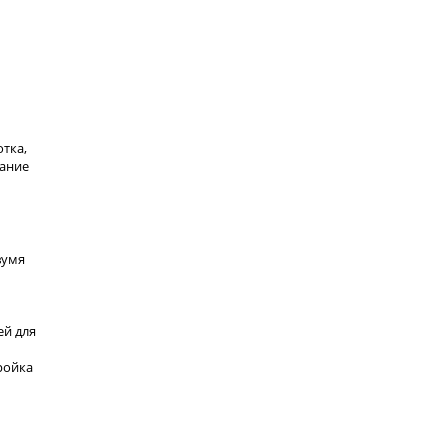
тка,
вание
вумя
ей для
ройка