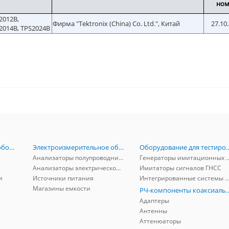
ном
2012B,
Фирма "Tektronix (China) Co. Ltd.", Китай
27.10
2014B, TPS2024B
Радиоизмерительное оборудование
Электроизмерительное оборудование
Оборудование для тестирова
Анализаторы полупроводников
Генераторы имитационных и заг
Анализаторы электрической мощности
Имитаторы сигналов ГНСС
и
Источники питания
Интегрированные системы защиты от ГНСС
Магазины емкости
РЧ-компоненты к
Адаптеры
Антенны
Аттенюаторы