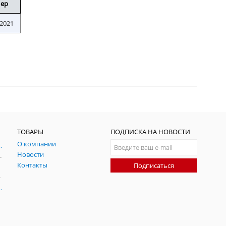
ер
.2021
ТОВАРЫ
ПОДПИСКА НА НОВОСТИ
О компании
ния и симуляции ГНСС
Новости
радительных помех
Контакты
Подписаться
-помех
оаксиальные