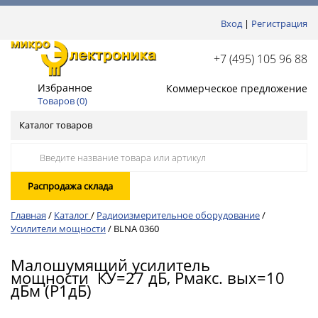
Вход
|
Регистрация
+7 (495) 105 96 88
Избранное
Коммерческое предложение
Товаров (
0
)
Каталог товаров
Распродажа склада
Главная
/
Каталог
/
Радиоизмерительное оборудование
/
Усилители мощности
/
BLNA 0360
Малошумящий усилитель
мощности КУ=27 дБ, Pмакс. вых=10
дБм (P1дБ)