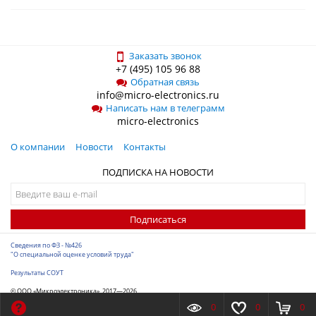
Заказать звонок
+7 (495) 105 96 88
Обратная связь
info@micro-electronics.ru
Написать нам в телеграмм
micro-electronics
О компании
Новости
Контакты
ПОДПИСКА НА НОВОСТИ
Подписаться
Сведения по ФЗ - №426
"О специальной оценке условий труда"
Результаты СОУТ
© ООО «Микроэлектроника», 2017—2026
Разработка сайта
-
ITConstruct
0
0
0