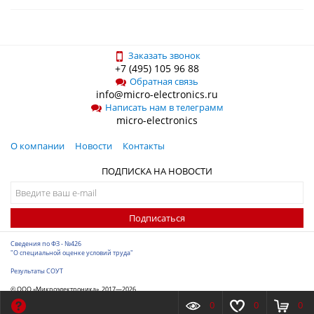
Заказать звонок
+7 (495) 105 96 88
Обратная связь
info@micro-electronics.ru
Написать нам в телеграмм
micro-electronics
О компании
Новости
Контакты
ПОДПИСКА НА НОВОСТИ
Подписаться
Сведения по ФЗ - №426
"О специальной оценке условий труда"
Результаты СОУТ
© ООО «Микроэлектроника», 2017—2026
Разработка сайта
-
ITConstruct
0
0
0