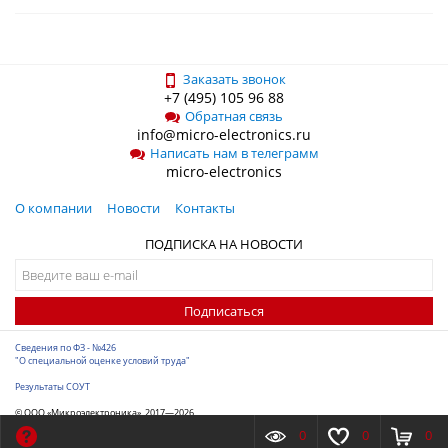
Заказать звонок
+7 (495) 105 96 88
Обратная связь
info@micro-electronics.ru
Написать нам в телеграмм
micro-electronics
О компании
Новости
Контакты
ПОДПИСКА НА НОВОСТИ
Подписаться
Сведения по ФЗ - №426
"О специальной оценке условий труда"
Результаты СОУТ
© ООО «Микроэлектроника», 2017—2026
Разработка сайта
-
ITConstruct
0
0
0