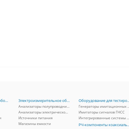
Радиоизмерительное оборудование
Электроизмерительное оборудование
Оборудование для тестирова
Анализаторы полупроводников
Генераторы имитационных и заг
Анализаторы электрической мощности
Имитаторы сигналов ГНСС
и
Источники питания
Интегрированные системы защиты от ГНСС
Магазины емкости
РЧ-компоненты к