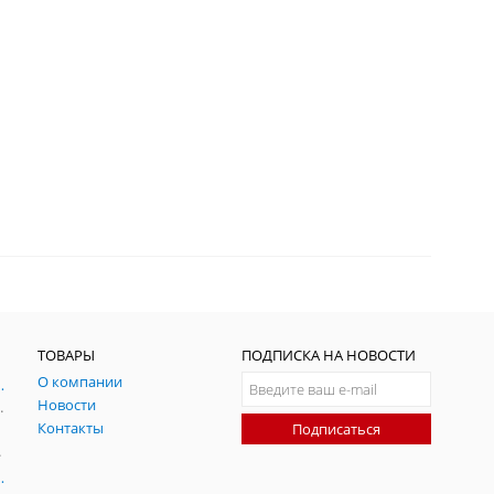
ТОВАРЫ
ПОДПИСКА НА НОВОСТИ
О компании
ния и симуляции ГНСС
Новости
радительных помех
Контакты
Подписаться
-помех
оаксиальные