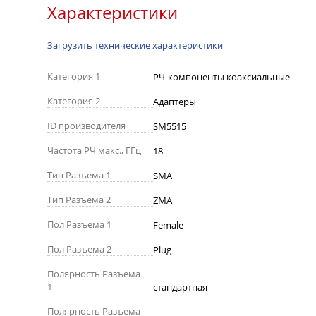
Характеристики
Загрузить технические характеристики
Категория 1
РЧ-компоненты коаксиальные
Категория 2
Адаптеры
ID производителя
SM5515
Частота РЧ макс., ГГц
18
Тип Разъема 1
SMA
Тип Разъема 2
ZMA
Пол Разъема 1
Female
Пол Разъема 2
Plug
Полярность Разъема
1
стандартная
Полярность Разъема