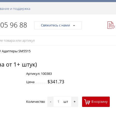
вание и поддержка
105 96 88
Свяжитесь с нами
/
Адаптеры SM5515
а от 1+ штук)
Артикул:
100383
$341.73
Цена
Количество
шт
В корзину
-
+