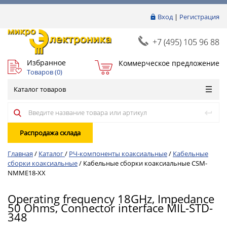
Вход
|
Регистрация
+7 (495) 105 96 88
Избранное
Коммерческое предложение
Товаров (
0
)
Каталог товаров
Распродажа склада
Главная
/
Каталог
/
РЧ-компоненты коаксиальные
/
Кабельные
сборки коаксиальные
/
Кабельные сборки коаксиальные CSM-
NMME18-XX
Operating frequency 18GHz, Impedance
50 Ohms, Connector interface MIL-STD-
348