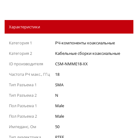
Характеристики
Категория 1
РЧ-компоненты коаксиальные
Категория 2
Кабельные сборки коаксиальные
ID производителя
CSM-NMME18-XX
Частота РЧ макс., ГГц
18
Тип Разъема 1
SMA
Тип Разъема 2
N
Пол Разъема 1
Male
Пол Разъема 2
Male
Импеданс, Ом
50
Тип диэлектрика
PTFE