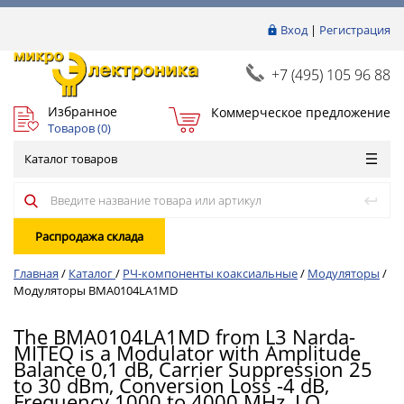
Вход
|
Регистрация
+7 (495) 105 96 88
Избранное
Коммерческое предложение
Товаров (
0
)
Каталог товаров
Распродажа склада
Главная
/
Каталог
/
РЧ-компоненты коаксиальные
/
Модуляторы
/
Модуляторы BMA0104LA1MD
The BMA0104LA1MD from L3 Narda-
MITEQ is a Modulator with Amplitude
Balance 0,1 dB, Carrier Suppression 25
to 30 dBm, Conversion Loss -4 dB,
Frequency 1000 to 4000 MHz, LO