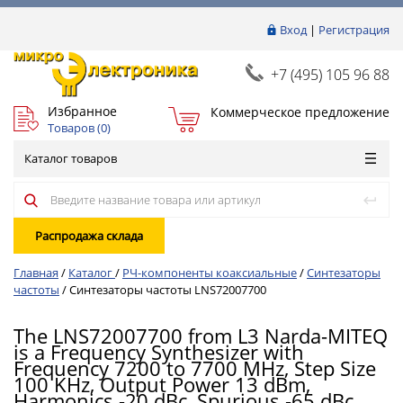
Вход
|
Регистрация
+7 (495) 105 96 88
Избранное
Коммерческое предложение
Товаров (
0
)
Каталог товаров
Распродажа склада
Главная
/
Каталог
/
РЧ-компоненты коаксиальные
/
Синтезаторы
частоты
/
Синтезаторы частоты LNS72007700
The LNS72007700 from L3 Narda-MITEQ
is a Frequency Synthesizer with
Frequency 7200 to 7700 MHz, Step Size
100 KHz, Output Power 13 dBm,
Harmonics -20 dBc, Spurious -65 dBc.