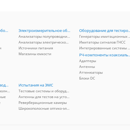
Радиоизмерительное оборудование
Электроизмерительное оборудование
Оборудование для тестирова
Анализаторы полупроводников
Генераторы имитационных и заг
Анализаторы электрической мощности
Имитаторы сигналов ГНСС
и
Источники питания
Интегрированные системы защиты от ГНСС
Магазины емкости
РЧ-компоненты к
Адаптеры
Антенны
Аттенюаторы
Блоки DC
РЧ-компоненты волноводные
Испытания на ЭМС
Адаптеры коаксиально-волноводные
Тестовые системы и оборудование
ные
Антенны для тестов на устойчивость к ЭМП
е
Реверберационные камеры
Широкополосные оптико-электрические линии