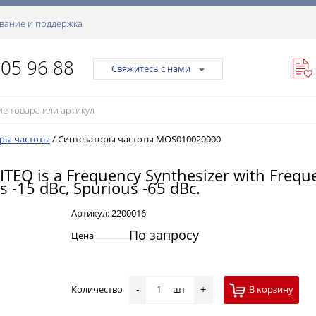
вание и поддержка
105 96 88
Свяжитесь с нами
ры частоты
/
Синтезаторы частоты MOS010020000
Q is a Frequency Synthesizer with Freque
 -15 dBc, Spurious -65 dBc.
Артикул:
2200016
По запросу
Цена
Количество
шт
В корзину
-
+