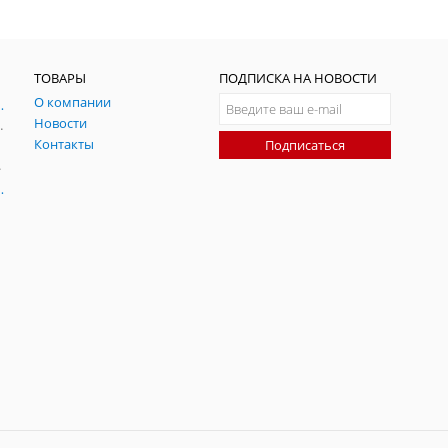
ТОВАРЫ
ПОДПИСКА НА НОВОСТИ
О компании
ния и симуляции ГНСС
Новости
радительных помех
Контакты
Подписаться
-помех
оаксиальные