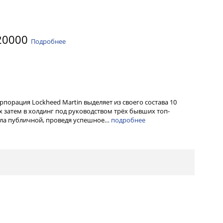
20000
Подробнее
орпорация Lockheed Martin выделяет из своего состава 10
 затем в холдинг под руководством трёх бывших топ-
тала публичной, проведя успешное…
подробнее