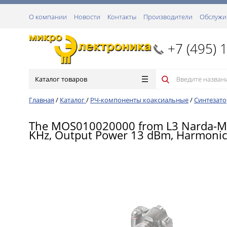
О компании
Новости
Контакты
Производители
Обслужи
+7 (495) 
Каталог товаров
Главная
/
Каталог
/
РЧ-компоненты коаксиальные
/
Синтезато
The MOS010020000 from L3 Narda-MITE
KHz, Output Power 13 dBm, Harmonics