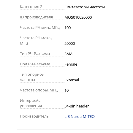
Категория 2
Синтезаторы частоты
ID производителя
MOS010020000
Частота РЧ мин., МГц
100
Частота РЧ макс.,
МГц
20000
Тип РЧ-Разъема
SMA
Пол РЧ-Разъема
Female
Тип опорной
частоты
External
Частота опоры, МГц
10
Интерфейс
управления
34-pin header
Производитель
L-3 Narda-MITEQ