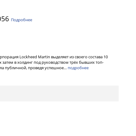
056
Подробнее
орпорация Lockheed Martin выделяет из своего состава 10
 затем в холдинг под руководством трёх бывших топ-
тала публичной, проведя успешное…
подробнее