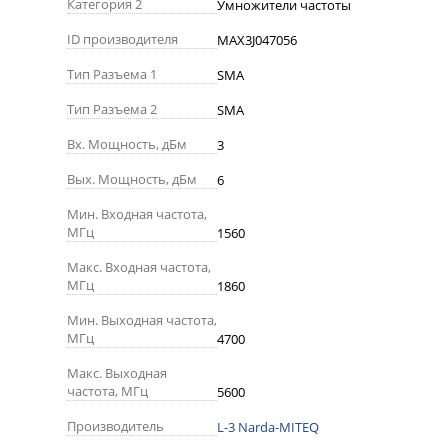
Категория 2
Умножители частоты
ID производителя
MAX3J047056
Тип Разъема 1
SMA
Тип Разъема 2
SMA
Вх. Мощность, дБм
3
Вых. Мощность, дБм
6
Мин. Входная частота,
МГц
1560
Макс. Входная частота,
МГц
1860
Мин. Выходная частота,
МГц
4700
Макс. Выходная
частота, МГц
5600
Производитель
L-3 Narda-MITEQ