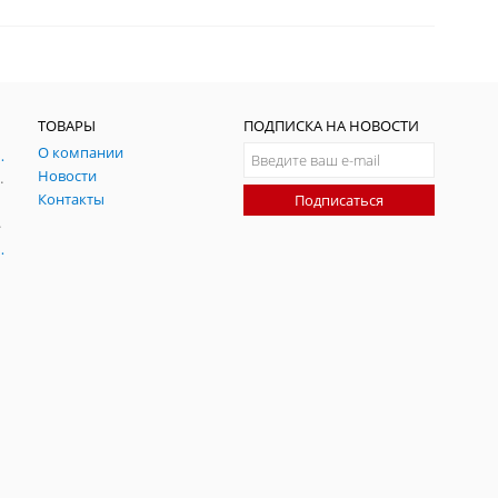
ТОВАРЫ
ПОДПИСКА НА НОВОСТИ
О компании
ния и симуляции ГНСС
Новости
радительных помех
Контакты
Подписаться
-помех
оаксиальные