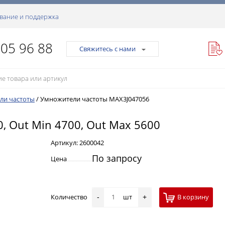
вание и поддержка
105 96 88
Свяжитесь с нами
ли частоты
/
Умножители частоты MAX3J047056
0, Out Min 4700, Out Max 5600
Артикул:
2600042
По запросу
Цена
Количество
шт
В корзину
-
+