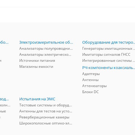
Радиоизмерительное оборудование
Электроизмерительное оборудование
Оборудование для тестирова
Анализаторы полупроводников
Генераторы имитационных и заг
Анализаторы электрической мощности
Имитаторы сигналов ГНСС
и
Источники питания
Интегрированные системы защиты от ГНСС
Магазины емкости
РЧ-компоненты к
Адаптеры
Антенны
Аттенюаторы
Блоки DC
РЧ-компоненты волноводные
Испытания на ЭМС
Адаптеры коаксиально-волноводные
Тестовые системы и оборудование
ные
Антенны для тестов на устойчивость к ЭМП
е
Реверберационные камеры
Широкополосные оптико-электрические линии