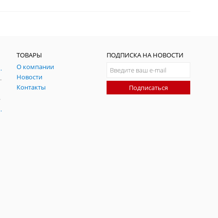
ТОВАРЫ
ПОДПИСКА НА НОВОСТИ
О компании
ния и симуляции ГНСС
Новости
радительных помех
Контакты
Подписаться
-помех
оаксиальные