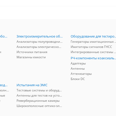
Радиоизмерительное оборудование
Электроизмерительное оборудование
Оборудование для тестирова
Анализаторы полупроводников
Генераторы имитационных и заг
Анализаторы электрической мощности
Имитаторы сигналов ГНСС
и
Источники питания
Интегрированные системы защиты от ГНСС
Магазины емкости
РЧ-компоненты к
Адаптеры
Антенны
Аттенюаторы
Блоки DC
РЧ-компоненты волноводные
Испытания на ЭМС
Адаптеры коаксиально-волноводные
Тестовые системы и оборудование
ные
Антенны для тестов на устойчивость к ЭМП
е
Реверберационные камеры
Широкополосные оптико-электрические линии