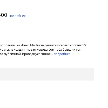
500
Подробнее
орпорация Lockheed Martin выделяет из своего состава 10
 затем в холдинг под руководством трёх бывших топ-
тала публичной, проведя успешное…
подробнее