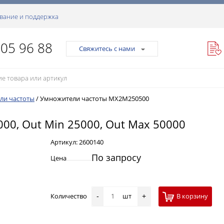
вание и поддержка
105 96 88
Свяжитесь с нами
ли частоты
/
Умножители частоты MX2M250500
5000, Out Min 25000, Out Max 50000
Артикул:
2600140
По запросу
Цена
Количество
шт
В корзину
-
+