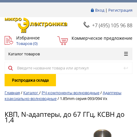
Вход
|
Регистрация
+7 (495) 105 96 88
Избранное
Коммерческое предложение
Товаров (
0
)
Каталог товаров
Распродажа склада
Главная
/
Каталог
/
РЧ-компоненты волноводные
/
Адаптеры
коаксиально-волноводные
/
1.85mm серия 093/094 Vx
КВП, N-адаптеры, до 67 ГГц, КСВН до
1,4