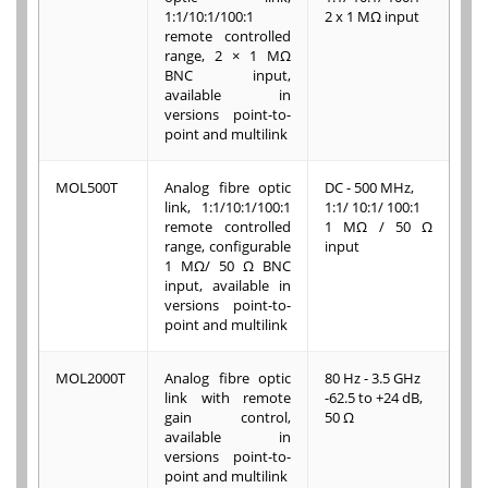
1:1/10:1/100:1
2 x 1 MΩ input
remote controlled
range, 2 × 1 MΩ
BNC input,
available in
versions point-to-
point and multilink
MOL500T
Analog fibre optic
DC - 500 MHz,
link, 1:1/10:1/100:1
1:1/ 10:1/ 100:1
remote controlled
1 MΩ / 50 Ω
range, configurable
input
1 MΩ/ 50 Ω BNC
input, available in
versions point-to-
point and multilink
MOL2000T
Analog fibre optic
80 Hz - 3.5 GHz
link with remote
-62.5 to +24 dB,
gain control,
50 Ω
available in
versions point-to-
point and multilink