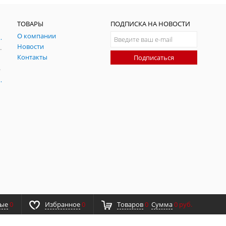
ТОВАРЫ
ПОДПИСКА НА НОВОСТИ
О компании
ния и симуляции ГНСС
Новости
радительных помех
Контакты
Подписаться
-помех
оаксиальные
ные
0
Избранное
0
Товаров
0
Сумма
0 руб.