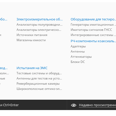
Радиоизмерительное оборудование
Электроизмерительное оборудование
Оборудование для тестирова
Анализаторы полупроводников
Генераторы имитационных и заг
Анализаторы электрической мощности
Имитаторы сигналов ГНСС
и
Источники питания
Интегрированные системы защиты от ГНСС
Магазины емкости
РЧ-компоненты к
Адаптеры
Антенны
Аттенюаторы
Блоки DC
РЧ-компоненты волноводные
Испытания на ЭМС
Адаптеры коаксиально-волноводные
Тестовые системы и оборудование
ные
Антенны для тестов на устойчивость к ЭМП
е
Реверберационные камеры
Широкополосные оптико-электрические линии
 Ctrl+Enter
Недавно просмотрен