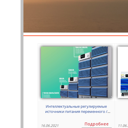
Интеллектуальные регулируемые
источники питания переменного /
постоянного тока большой мощности.
п
Серия PCR-WEA/WEA2
питани
Подробнее
16.06.2021
11.06