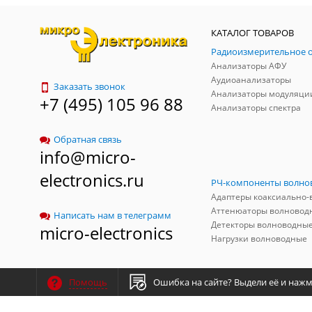
КАТАЛОГ ТОВАРОВ
Анализаторы АФУ
Аудиоанализаторы
Заказать звонок
Анализаторы модуляци
+7 (495) 105 96 88
Анализаторы спектра
Обратная связь
info@micro-
electronics.ru
Аттенюаторы волновод
Написать нам в телеграмм
Детекторы волноводны
micro-electronics
Нагрузки волноводные
Ошибка на сайте?
Выдели её и нажми
Помощь
Сведения по ФЗ - №426
"О специальной оценке условий труда"