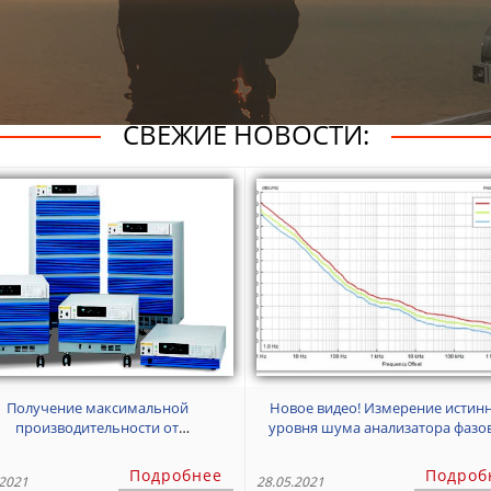
СВЕЖИЕ НОВОСТИ:
Получение максимальной
Новое видео! Измерение истин
производительности от
уровня шума анализатора фазо
рограммируемого источника
шума Holzworth (Часть 2)
я переменного тока серии PCR-
Подробнее
Подроб
.2021
28.05.2021
WE/WE2