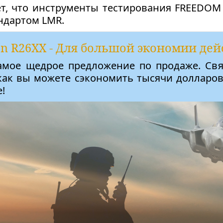
ет, что инструменты тестирования FREEDOM
ндартом LMR.
n R26XX - Для большой экономии дей
амое щедрое предложение по продаже. Св
 как вы можете сэкономить тысячи долларо
!