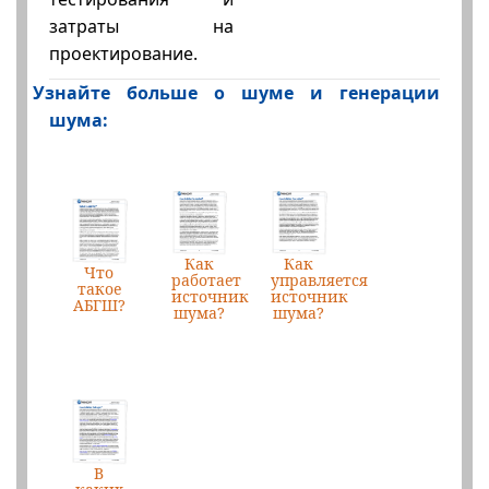
затраты на
проектирование.
Узнайте больше о шуме и генерации
шума:
Как
Как
Что
работает
управляется
такое
источник
источник
АБГШ?
шума?
шума?
В