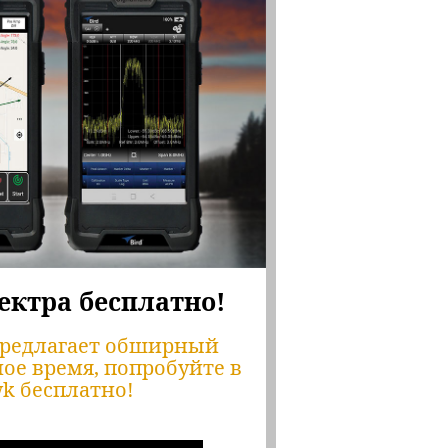
ектра бесплатно!
 предлагает обширный
ое время, попробуйте в
wk бесплатно!