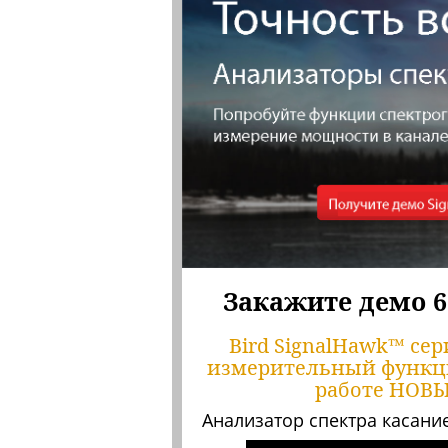
Закажите демо 6
Bird SignalHawk™ се
измерительный функцио
работе НОВЫЙ
Анализатор спектра касани