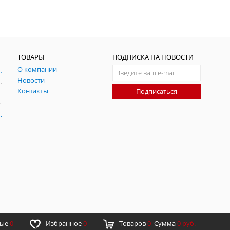
ТОВАРЫ
ПОДПИСКА НА НОВОСТИ
О компании
ния и симуляции ГНСС
Новости
радительных помех
Контакты
Подписаться
-помех
оаксиальные
ные
0
Избранное
0
Товаров
0
Сумма
0 руб.