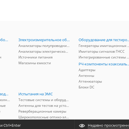
Радиоизмерительное оборудование
Электроизмерительное оборудование
Оборудование для тестирова
Анализаторы полупроводников
Генераторы имитационных и заг
Анализаторы электрической мощности
Имитаторы сигналов ГНСС
и
Источники питания
Интегрированные системы защиты от ГНСС
Магазины емкости
РЧ-компоненты к
Адаптеры
Антенны
Аттенюаторы
Блоки DC
РЧ-компоненты волноводные
Испытания на ЭМС
Адаптеры коаксиально-волноводные
Тестовые системы и оборудование
ные
Антенны для тестов на устойчивость к ЭМП
е
Реверберационные камеры
Широкополосные оптико-электрические линии
 Ctrl+Enter
Недавно просмотрен