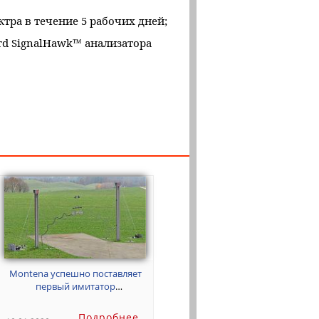
тра в течение 5 рабочих дней;
rd SignalHawk™ анализатора
Montena успешно поставляет
первый имитатор
электромагнитного импульса
ядерного высотного взрыва с
Подробнее