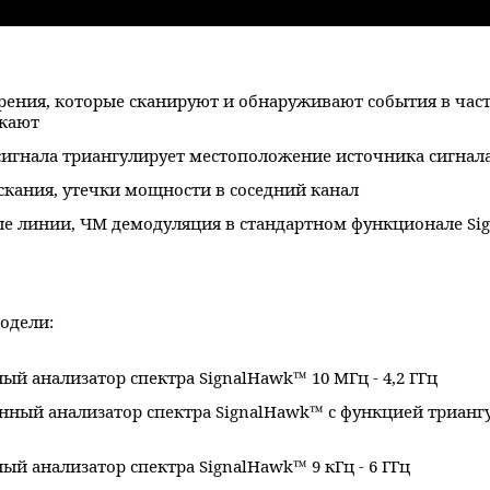
ения, которые сканируют и обнаруживают события в част
скают
сигнала триангулирует местоположение источника сигнал
кания, утечки мощности в соседний канал
ые линии, ЧМ демодуляция в стандартном функционале Si
одели:
ый анализатор спектра SignalHawk™ 10 МГц - 4,2 ГГц
нный анализатор спектра SignalHawk™ с функцией трианг
ый анализатор спектра SignalHawk™ 9 кГц - 6 ГГц