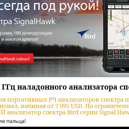
 ГГц наладонного анализатора сп
рия портативных РЧ анализаторов спектра
нал, начиная от 7 095 USD. На ограниченн
 анализатор спектра Bird серии Signal Ha
ем пальца!