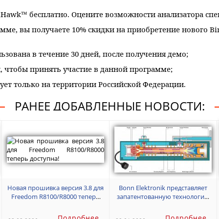
alHawk™ бесплатно. Оцените возможности анализатора спек
амме, вы получаете 10% скидки на приобретение нового Bi
зована в течение 30 дней, после получения демо;
я, чтобы принять участие в данной программе;
ует только на территории Российской Федерации.
РАНЕЕ ДОБАВЛЕННЫЕ НОВОСТИ:
Новая прошивка версия 3.8 для
Bonn Elektronik представляет
Freedom R8100/R8000 теперь
запатентованную технологию
доступна!
LIFEEXTENDER для увеличения
ресурса ЛБВ или клистрона на
Подробнее
Подробнее