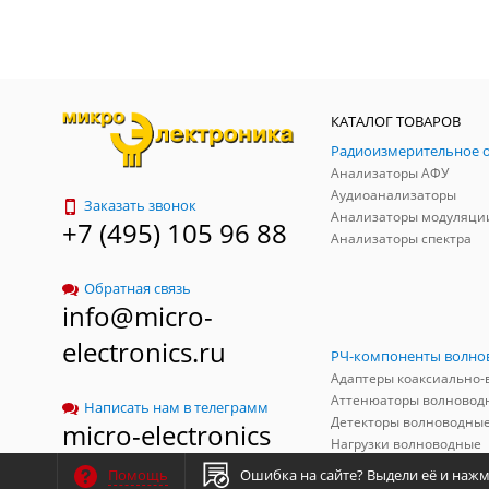
КАТАЛОГ ТОВАРОВ
Анализаторы АФУ
Аудиоанализаторы
Заказать звонок
Анализаторы модуляци
+7 (495) 105 96 88
Анализаторы спектра
Обратная связь
info@micro-
electronics.ru
Аттенюаторы волновод
Написать нам в телеграмм
Детекторы волноводны
micro-electronics
Нагрузки волноводные
Ошибка на сайте?
Выдели её и нажми
Помощь