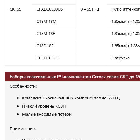
CKT65
CFADC6530U5
0 – 65 ГГц
Фикс. аттенюа
C18M-18M
1.85мм(m)-1.8
C18M-18F
1.85мм(m)-1.8
C18F-18F
1.85мм(f)-1.85
CCLDC65U5
Нагрузка
Наборы коаксиальных РЧ-компонентов Cernex серии CKT до 65
Особенности:
Комплекты коаксиальных компонентов до 65 ГГц
Низкий уровень КСВН
Малые вносимые потери
Применение: