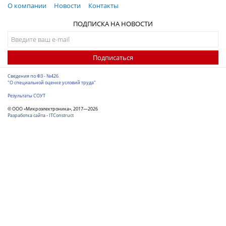
О компании
Новости
Контакты
ПОДПИСКА НА НОВОСТИ
Подписаться
Сведения по ФЗ - №426
"О специальной оценке условий труда"
Результаты СОУТ
© ООО «Микроэлектроника», 2017—2026
Разработка сайта
-
ITConstruct