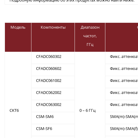
Подробную информацию об этих продуктах можно найти ниже.
Модель
Компоненты
Диапазон
частот,
ГГц
CFADC060302
Фикс. аттенюа
CFADC060602
Фикс. аттенюа
CFADC061002
Фикс. аттенюа
CFADC062002
Фикс. аттенюа
CFADC063002
Фикс. аттенюа
CKT6
0 – 6 ГГц
CSM-SM6
SMA(m)-SMA(m
CSM-SF6
SMA(m)-SMA(f)