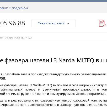
вание и поддержка
105 96 88
Свяжитесь с нами
 фазовращатели L3 Narda-MITEQ в ши
TEQ разрабатывает и производит стандартную линию фазовращателей 
РЭБ.
ые фазовращатели L3 Narda-MITEQ включают в себя широкий спектр т
 минимальных потерь и увеличения производительности в кон
ой линии, загруженной линии и коммутируемых методов отражения.
щатели реализованы с использованием микрополосковой конструкци
 Управление по TTL-логике включено в стандартную комплектацию. Ма