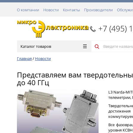
О компании
Новости
Контакты
Производители
Обслужи
+7 (495) 
Каталог товаров
Главная
/
Новости
Представляем вам твердотельные
до 40 ГГц
L3 Narda-MI
телеметрии, 
Твердотельн
достижения
коммутируем
Все фазовра
уровня КСВН.