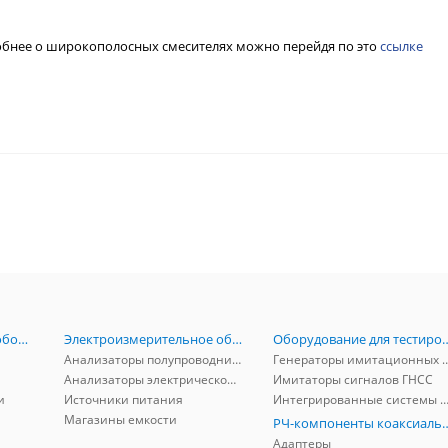
обнее о широкополосных смесителях можно перейдя по это
ссылке
Радиоизмерительное оборудование
Электроизмерительное оборудование
Оборудование для тестирова
Анализаторы полупроводников
Генераторы имитационных и заг
Анализаторы электрической мощности
Имитаторы сигналов ГНСС
и
Источники питания
Интегрированные системы защиты от ГНСС
Магазины емкости
РЧ-компоненты к
Адаптеры