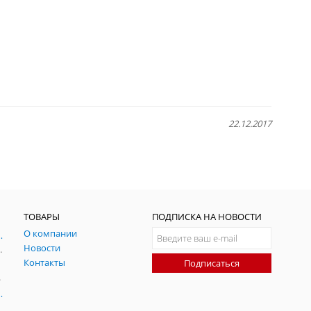
22.12.2017
ТОВАРЫ
ПОДПИСКА НА НОВОСТИ
О компании
ния и симуляции ГНСС
Новости
радительных помех
Контакты
Подписаться
-помех
оаксиальные