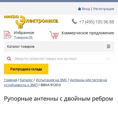
Вход
|
Регистрация
+7 (495) 105 96 88
Избранное
Коммерческое предложение
Товаров (
0
)
Каталог товаров
Распродажа склада
Главная
/
Каталог
/
Испытания на ЭМС
/
Антенны для тестов на
устойчивость к ЭМП
/
BBHA 9120 D
Рупорные антенны с двойным ребром