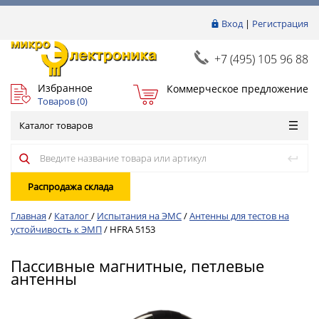
Вход
|
Регистрация
+7 (495) 105 96 88
Избранное
Коммерческое предложение
Товаров (
0
)
Каталог товаров
Распродажа склада
Главная
/
Каталог
/
Испытания на ЭМС
/
Антенны для тестов на
устойчивость к ЭМП
/
HFRA 5153
Пассивные магнитные, петлевые
антенны