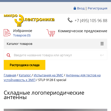
Вход
|
Регистрация
+7 (495) 105 96 88
Избранное
Коммерческое предложение
Товаров (
0
)
Каталог товаров
Распродажа склада
Главная
/
Каталог
/
Испытания на ЭМС
/
Антенны для тестов на
устойчивость к ЭМП
/
STLP 9128 E special
Складные логопериодические
антенны