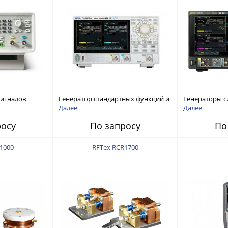
сигналов
Генератор стандартных функций и
Генераторы с
ы и
сигналов произвольной формы
произвольной
Далее
Далее
 Tektronix
Rigol серии DG800 Pro, до 50 МГц
DG6000 до 500
росу
По запросу
По
1000
RFTex RCR1700