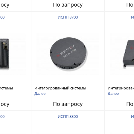
росу
По запросу
По
800
ИСПП 8700
И
истемы
Интегрированный системы
Интегрирова
ех RFТех
защиты от ГНСС-помех RFТех
защиты от ГН
Далее
Далее
ИСПП 8700
ИСПП 8600
росу
По запросу
По
400
ИСПП 8300
И