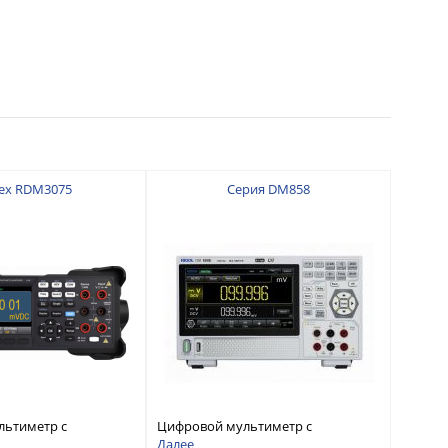
ex RDM3075
Серия DM858
льтиметр с
Цифровой мультиметр с
 7 ½
разрядностью 5½ и
Далее