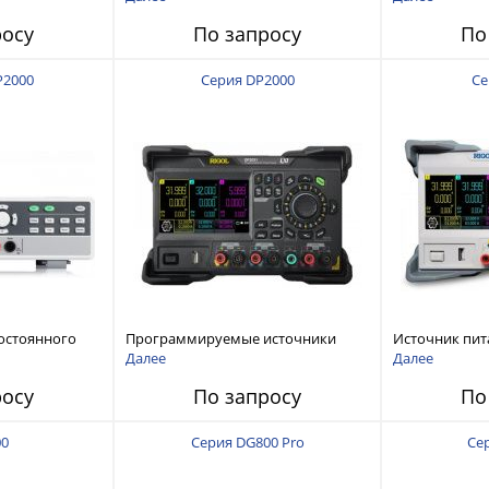
120 В, 60 А, 300 Вт
росу
По запросу
По
P2000
Серия DP2000
Се
остоянного
Программируемые источники
Источник пит
питания постоянного тока с
тока с мощнос
Далее
Далее
мощностью 222 Вт, 3 канала
росу
По запросу
По
00
Серия DG800 Pro
Се