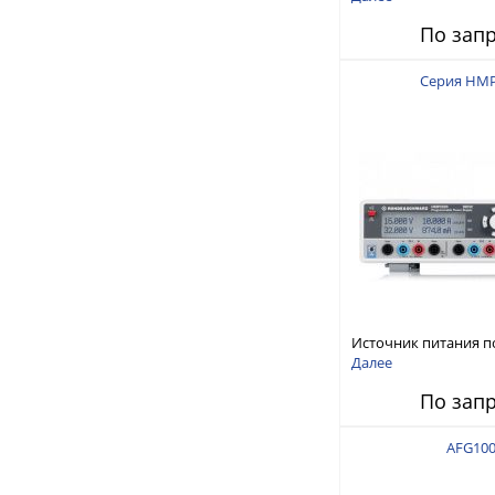
150 В, 30 А, 300 Вт
По зап
Серия HM
Источник питания п
тока
Далее
По зап
AFG10