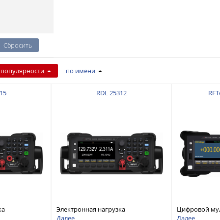
 популярности
по имени
15
RDL 25312
RFT
ка
Электронная нагрузка
Цифровой му
дноканальная,
постоянного тока, одноканальная,
разрядностью
Далее
Далее