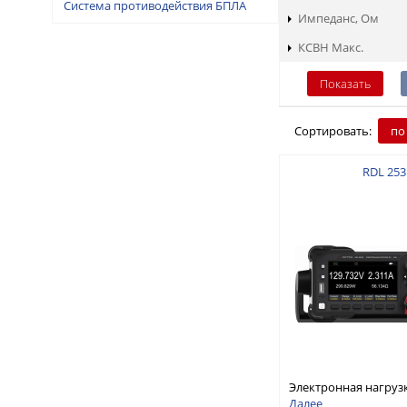
Система противодействия БПЛА
Импеданс, Ом
КСВН Макс.
Сортировать:
по
RDL 253
Электронная нагруз
постоянного тока, о
Далее