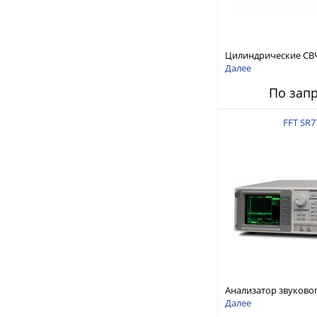
Цилиндрические СВ
RFTex RCP1000
Далее
По зап
FFT SR7
Анализатор звуково
Stanford Research Sy
Далее
SR770