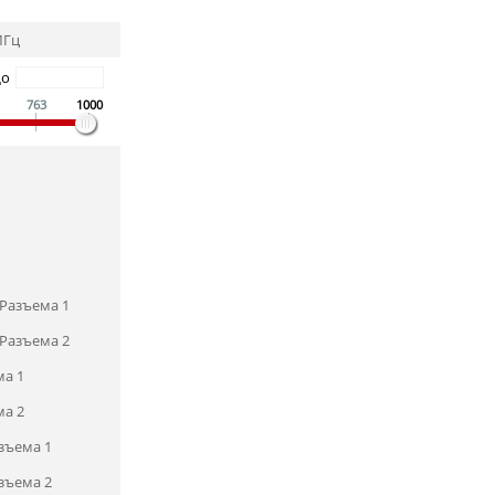
МГц
До
763
1000
Разъема 1
Разъема 2
ма 1
ма 2
зъема 1
зъема 2