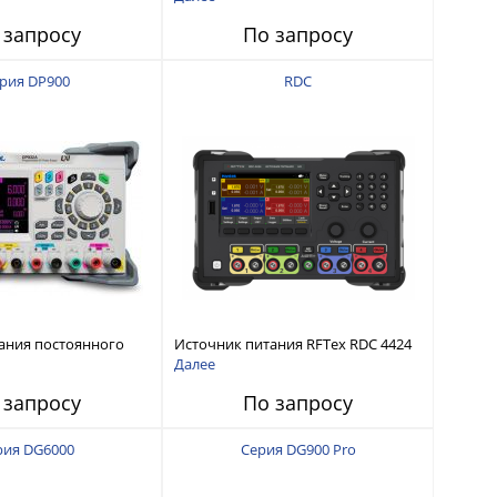
интерфейсами USB-device, USB-
 запросу
По запросу
host, LAN и Web control
рия DP900
RDC
ания постоянного
Источник питания RFTex RDC 4424
тью до 210 Вт
4 канала, 32 В/3.2 А
Далее
 запросу
По запросу
рия DG6000
Серия DG900 Pro