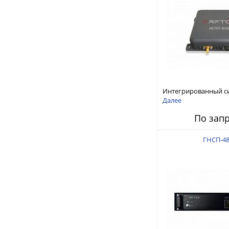
Интегрированный с
защиты от ГНСС-пом
Далее
ИСПП 8400
По зап
ГНСП-48