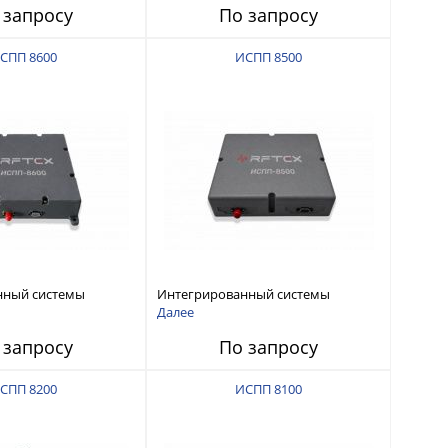
 запросу
По запросу
СПП 8600
ИСПП 8500
нный системы
Интегрированный системы
СС-помех RFТех
защиты от ГНСС-помех RFТех
Далее
ИСПП 8500
 запросу
По запросу
СПП 8200
ИСПП 8100