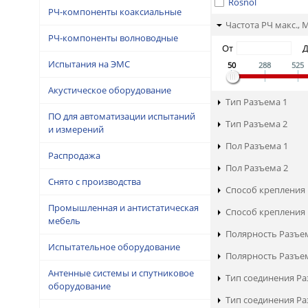
Rosnol
РЧ-компоненты коаксиальные
Частота РЧ макс., 
РЧ-компоненты волноводные
От
Испытания на ЭМС
50
288
525
Акустическое оборудование
Тип Разъема 1
ПО для автоматизации испытаний
Тип Разъема 2
и измерений
Пол Разъема 1
Распродажа
Пол Разъема 2
Снято с производства
Способ крепления 
Промышленная и антистатическая
Способ крепления 
мебель
Полярность Разъе
Испытательное оборудование
Полярность Разъе
Антенные системы и спутниковое
Тип соединения Ра
оборудование
Тип соединения Ра