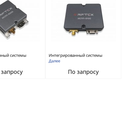
нный системы
Интегрированный системы
СС-помех RFТех
защиты от ГНСС-помех RFТех
Далее
ИСПП 8100
 запросу
По запросу