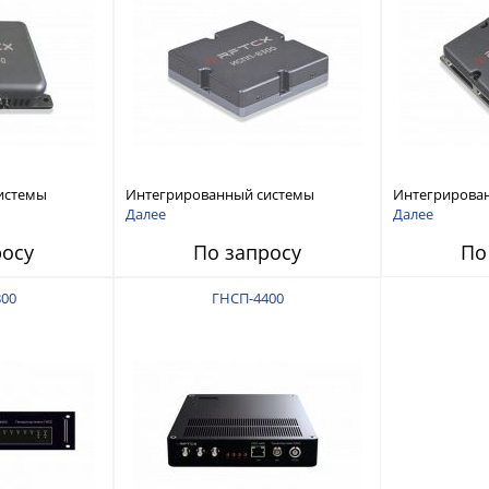
истемы
Интегрированный системы
Интегрирова
ех RFТех
защиты от ГНСС-помех RFТех
защиты от ГН
Далее
Далее
ИСПП 8300
ИСПП 8200
росу
По запросу
По
00
ГНСП-4400