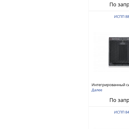
По зап
ИСПП 8
Интегрированный с
защиты от ГНСС-пом
Далее
ИСПП 8800
По зап
ИСПП 8