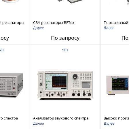
Ч резонаторы
СВЧ резонаторы RFTex
Портативный
RCR1700 для тонких листов
анализатор ц
Далее
Далее
ZNH с диапазо
росу
По запросу
По
до 26,5 ГГц
70
SR1
го спектра
Анализатор звукового спектра
Высоко прои
stems FFT
Stanford Research Systems SR1
аудиоанализа
Далее
Далее