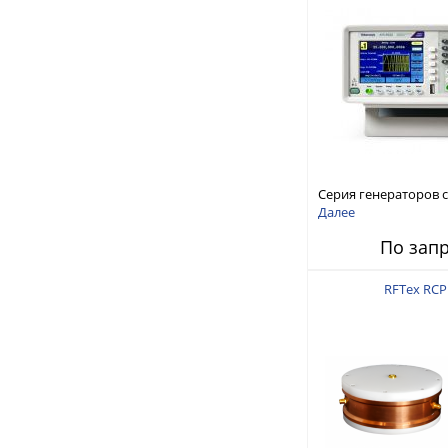
Серия генераторов 
произвольной форм
Далее
стандартных функций
По зап
AFG1000
RFTex RCP