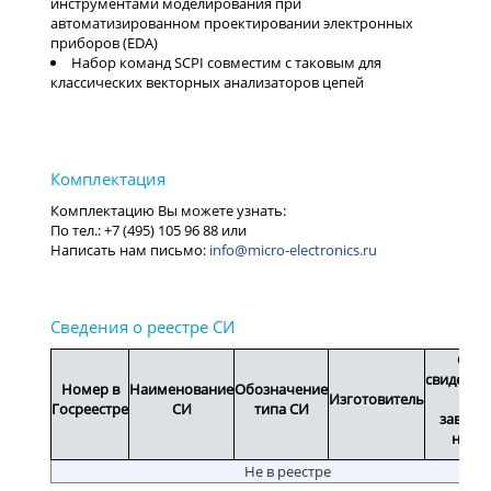
инструментами моделирования при
автоматизированном проектировании электронных
приборов (EDA)
Набор команд SCPI совместим с таковым для
классических векторных анализаторов цепей
info@micro-electronics.ru
Срок
свидетел
Номер в
Наименование
Обозначение
Изготовитель
или
Госреестре
СИ
типа СИ
заводс
номе
Не в реестре