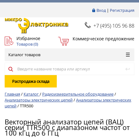
Вход
|
Регистрация
+7 (495) 105 96 88
Избранное
Коммерческое предложение
Товаров (
0
)
Каталог товаров
Распродажа склада
Главная
/
Каталог
/
Радиоизмерительное оборудование
/
Анализаторы электрических цепей
/
Анализаторы электрических
цепей
/
TTR500
Векторный анализатор цепей (ВАЦ)
серии TTR500 с диапазоном частот от
100 кГц до 6 ГГц