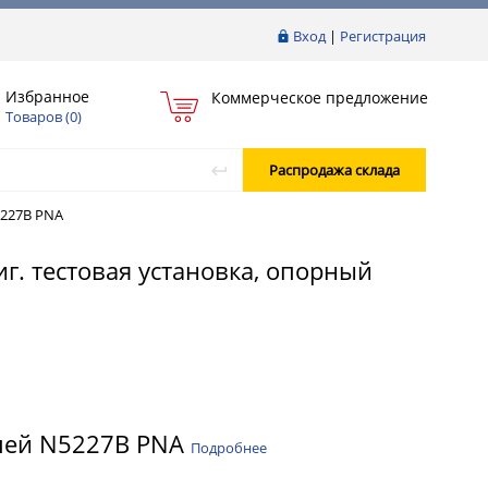
Вход
|
Регистрация
Избранное
Коммерческое предложение
Товаров (
0
)
Распродажа склада
227B PNA
г. тестовая установка, опорный
епей N5227B PNA
Подробнее