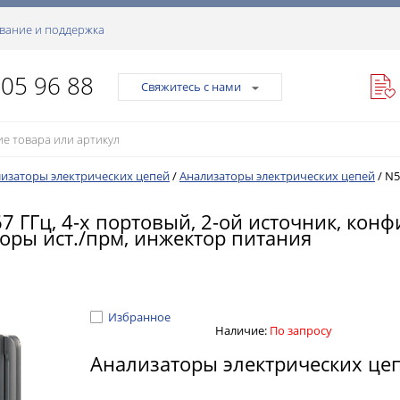
вание и поддержка
105 96 88
Свяжитесь с нами
изаторы электрических цепей
/
Анализаторы электрических цепей
/
N5
ГГц, 4-х портовый, 2-ой источник, конфи
оры ист./прм, инжектор питания
Избранное
Наличие:
По запросу
Анализаторы электрических ц