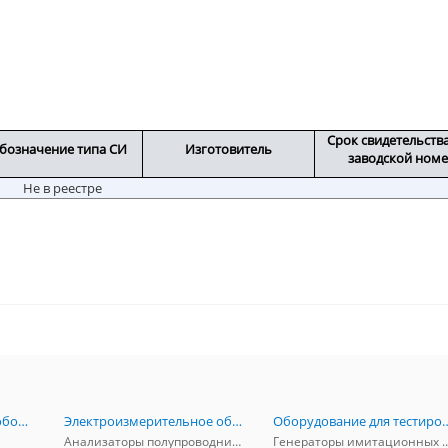
Срок свидетельств
бозначение типа СИ
Изготовитель
заводской ном
Не в реестре
Радиоизмерительное оборудование
Электроизмерительное оборудование
Оборудование для тестирова
Анализаторы полупроводников
Генераторы имитационных и заг