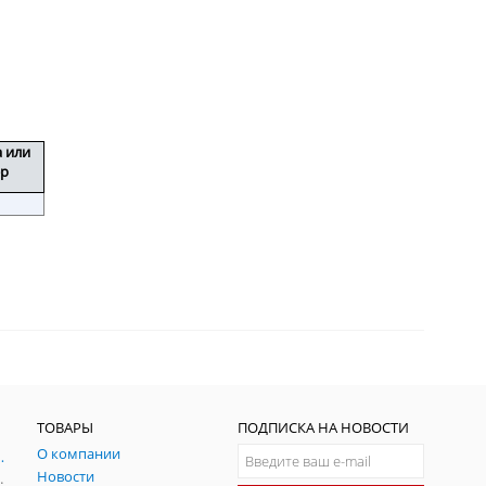
High Power Vector Network Analyzer
Calibration Techniques | IMS 2012 |
Keysight
а или
ер
https://www.youtube.com/watch?
v=rlAW1I8JKRU
ТОВАРЫ
ПОДПИСКА НА НОВОСТИ
О компании
ния и симуляции ГНСС
https://www.youtube.com/watch?
Новости
радительных помех