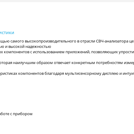
щью самого высокопроизводительного в отрасли СВЧ-анализатора ц
ью и высокой надежностью
ных компонентов с использованием приложений, позволяющих упрости
которая наилучшим образом отвечает конкретным потребностям изме
ристиках компонентов благодаря мультисенсорному дисплею и инту
работе с прибором