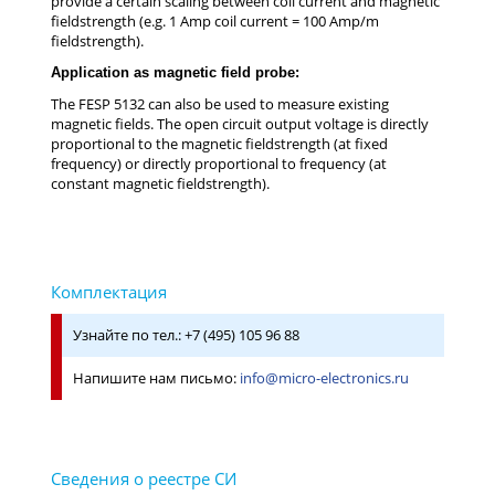
provide a certain scaling between coil current and magnetic
fieldstrength (e.g. 1 Amp coil current = 100 Amp/m
fieldstrength).
Application as magnetic field probe:
The FESP 5132 can also be used to measure existing
magnetic fields. The open circuit output voltage is directly
proportional to the magnetic fieldstrength (at fixed
frequency) or directly proportional to frequency (at
constant magnetic fieldstrength).
Узнайте по тел.: +7 (495) 105 96 88
Напишите нам письмо:
info@micro-electronics.ru