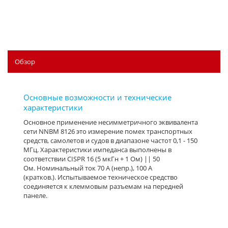
Обзор
Основное применение несимметричного эквивалента
сети NNBM 8126 это измерение помех транспортных
средств, самолетов и судов в диапазоне частот 0,1 - 150
МГц. Характеристики импеданса выполнены в
соответствии CISPR 16 (5 мкГн + 1 Ом) || 50
Ом. Номинальный ток 70 А (непр.), 100 A
(кратков.). Испытываемое техническое средство
соединяется к клеммовым разъемам на передней
панеле.