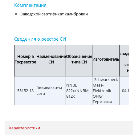
Заводской сертификат калибровки
Срок
свидетел
Номер в
Наименование
Обозначение
Изготовитель
или
Госреестре
СИ
типа СИ
заводс
номе
"Schwarzbeck
NNBL
Mess-
Эквиваленты
55152-13
822x/NNBM
Elektronik
04.10.201
сети
812x
OHG"
Германия
Характеристики