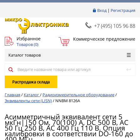
Вход
|
Регистрация
+7 (495) 105 96 88
Избранное
Коммерческое предложение
Товаров (
0
)
Каталог товаров
Распродажа склада
Главная
/
Каталог
/
Радиоизмерительное оборудование
/
Эквиваленты сети (LISN)
/
NNBM 8126A
Асимметричный эквивалент сети 5
мкГн||50 Ом, 70(100) А, DC 500 В, AC
50 Гц 250 В, AC 400 Гц 110 В. Опция
калибровки в соответствии DO-160 до
400 МГц