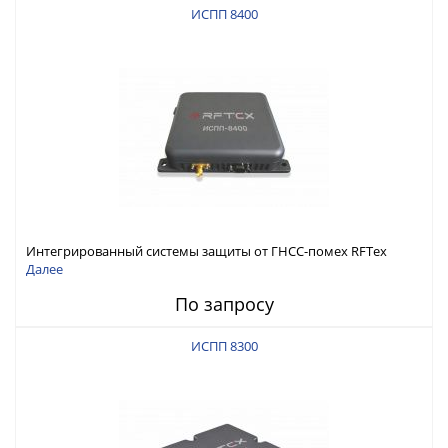
ИСПП 8400
Интегрированный системы защиты от ГНСС-помех RFТех
ИСПП 8400
Далее
По запросу
ИСПП 8300