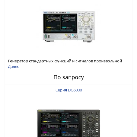
Генератор стандартных функций и сигналов произвольной
формы Rigol серии DG800 Pro, до 50 МГц
Далее
По запросу
Серия DG6000