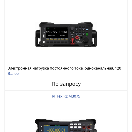
Электронная нагрузка постоянного тока, одноканальная, 120
В, 60 А, 300 Вт
Далее
По запросу
RFTex RDM3075