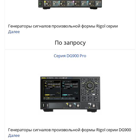
Генераторы сигналов произвольной формы Rigol серии
DG6000 до 500 МГц или до 1 ГГц
Далее
По запросу
Серия DG900 Pro
Генераторы сигналов произвольной формы Rigol серии DG900
Pro с максимальной частотой 200 МГц
Далее