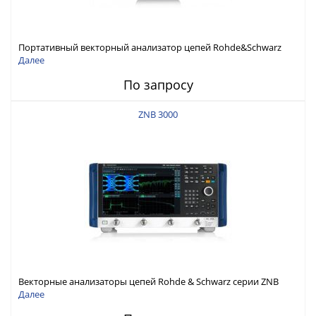
Портативный векторный анализатор цепей Rohde&Schwarz
ZNH с диапазоном частот от 30 кГц до 26,5 ГГц
Далее
По запросу
ZNB 3000
Векторные анализаторы цепей Rohde & Schwarz серии ZNB
3000 с диапазоном частот от 9 кГц до 54 ГГц
Далее