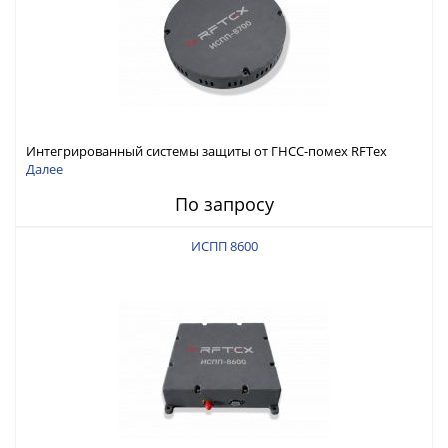
Интегрированный системы защиты от ГНСС-помех RFТех
ИСПП 8700
Далее
По запросу
ИСПП 8600