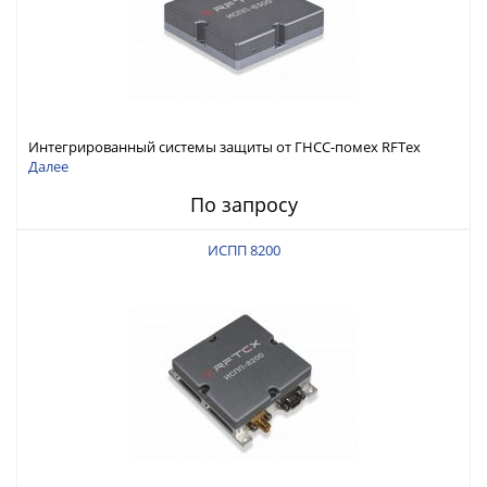
Интегрированный системы защиты от ГНСС-помех RFТех
ИСПП 8300
Далее
По запросу
ИСПП 8200