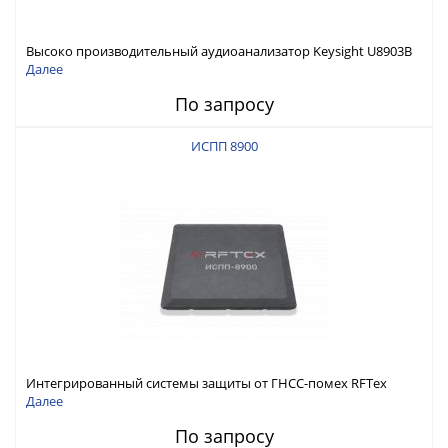
Высоко производительный аудиоанализатор Keysight U8903B
Далее
По запросу
ИСПП 8900
Интегрированный системы защиты от ГНСС-помех RFТех
ИСПП 8900
Далее
По запросу