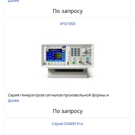
Далее
По запросу
AFG1000
Серия генераторов сигналов произвольной формы и
стандартных функций Tektronix AFG1000
Далее
По запросу
Серия DG800 Pro