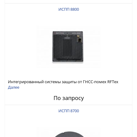
ИСПП 8800
Интегрированный системы защиты от ГНСС-помех RFТех
ИСПП 8800
Далее
По запросу
ИСПП 8700