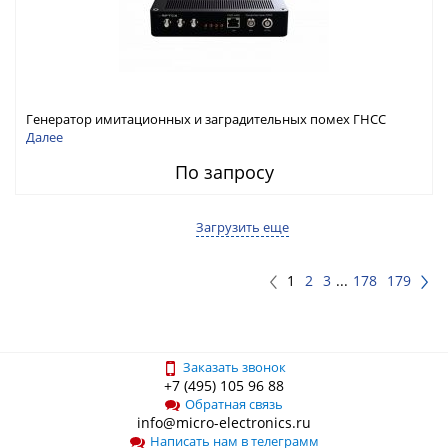
Генератор имитационных и заградительных помех ГНСС
RFТех ГНСП-4400
Далее
По запросу
Загрузить еще
1
2
3
...
178
179
Заказать звонок
+7 (495) 105 96 88
Обратная связь
info@micro-electronics.ru
Написать нам в телеграмм