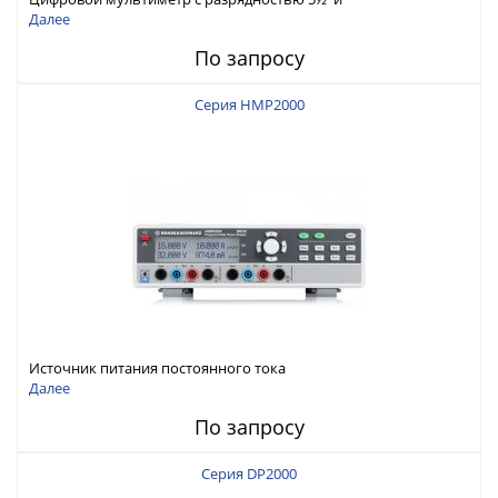
интерфейсами USB-device, USB-host, LAN и Web control
Далее
По запросу
Серия HMP2000
Источник питания постоянного тока
Далее
По запросу
Серия DP2000